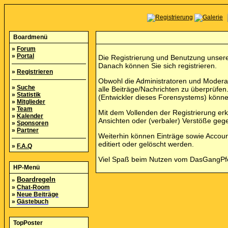
Boardmenü
»
Forum
»
Portal
Die Registrierung und Benutzung unserer
Danach können Sie sich registrieren.
»
Registrieren
Obwohl die Administratoren und Modera
»
Suche
alle Beiträge/Nachrichten zu überprüf
»
Statistik
(Entwickler dieses Forensystems) können
»
Mitglieder
»
Team
Mit dem Vollenden der Registrierung erk
»
Kalender
Ansichten oder (verbaler) Verstöße ge
»
Sponsoren
»
Partner
Weiterhin können Einträge sowie Accou
editiert oder gelöscht werden.
»
F.A.Q
Viel Spaß beim Nutzen vom DasGangP
HP-Menü
»
Boardregeln
»
Chat-Room
»
Neue Beiträge
»
Gästebuch
TopPoster