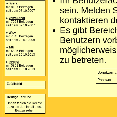
Ihr Benutzera
»
rivera
mit 8137 Beiträgen
sein. Melden 
seit dem 07.10.2007
kontaktieren d
»
Velvakandi
mit 7928 Beiträgen
seit dem 07.10.2007
Es gibt Berei
»
Wisy
mit 7845 Beiträgen
Benutzern vor
seit dem 20.07.2009
möglicherweis
»
Atli
mit 6805 Beiträgen
seit dem 16.10.2013
zu betreten.
»
tryggvi
mit 5861 Beiträgen
seit dem 16.10.2013
Benutzerna
Passwort:
Zufallsbild
Heutige Termine
Ihnen fehlen die Rechte
dazu um den Inhalt dieser
Box zu sehen.