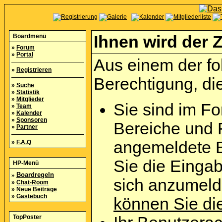
Boardmenü
Ihnen wird der Z
»
Forum
»
Portal
Aus einem der fo
»
Registrieren
Berechtigung, die
»
Suche
»
Statistik
»
Mitglieder
Sie sind im Fo
»
Team
»
Kalender
»
Sponsoren
Bereiche und 
»
Partner
angemeldete B
»
F.A.Q
Sie die Eingab
HP-Menü
»
Boardregeln
sich anzumel
»
Chat-Room
»
Neue Beiträge
»
Gästebuch
können Sie die
TopPoster