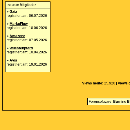
neuste Mitglieder
»
Gaja
registriert am: 06.07.2026
»
MarkoFlow
registriert am: 10.06.2026
»
Amazone
registriert am: 07.05.2026
»
Wuestenpferd
registriert am: 10.04.2026
»
Avis
registriert am: 19.01.2026
Views heute:
25.920 |
Views 
Forensoftware:
Burning B