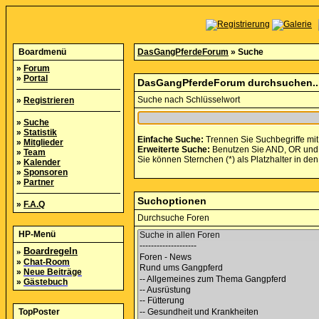
Boardmenü
DasGangPferdeForum
» Suche
»
Forum
»
Portal
DasGangPferdeForum durchsuchen..
Suche nach Schlüsselwort
»
Registrieren
»
Suche
»
Statistik
Einfache Suche:
Trennen Sie Suchbegriffe mit
»
Mitglieder
Erweiterte Suche:
Benutzen Sie AND, OR und NO
»
Team
Sie können Sternchen (*) als Platzhalter in den
»
Kalender
»
Sponsoren
»
Partner
Suchoptionen
»
F.A.Q
Durchsuche Foren
HP-Menü
»
Boardregeln
»
Chat-Room
»
Neue Beiträge
»
Gästebuch
TopPoster