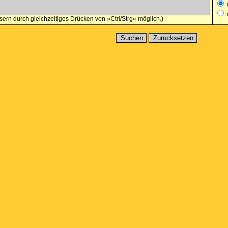
ern durch gleichzeitiges Drücken von »Ctrl/Strg« möglich.)