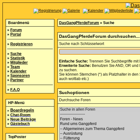
Boardmenü
DasGangPferdeForum
» Suche
»
Forum
»
Portal
DasGangPferdeForum durchsuchen...
Suche nach Schlüsselwort
»
Registrieren
»
Suche
»
Statistik
Einfache Suche:
Trennen Sie Suchbegriffe mit
»
Mitglieder
Erweiterte Suche:
Benutzen Sie AND, OR und NO
»
Team
zu suchen.
»
Kalender
Sie können Sternchen (*) als Platzhalter in den 
»
Sponsoren
auch woltlab etc.)
»
Partner
»
F.A.Q
Suchoptionen
Durchsuche Foren
HP-Menü
»
Boardregeln
»
Chat-Room
»
Neue Beiträge
»
Gästebuch
TopPoster