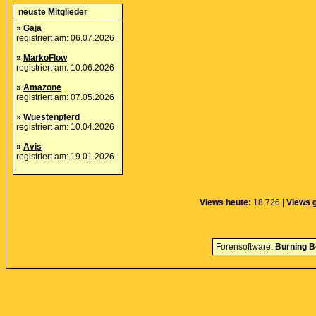
neuste Mitglieder
»
Gaja
registriert am: 06.07.2026
»
MarkoFlow
registriert am: 10.06.2026
»
Amazone
registriert am: 07.05.2026
»
Wuestenpferd
registriert am: 10.04.2026
»
Avis
registriert am: 19.01.2026
Views heute:
18.726 |
Views 
Forensoftware:
Burning B