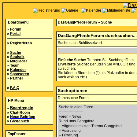
Boardmenü
DasGangPferdeForum
» Suche
»
Forum
»
Portal
DasGangPferdeForum durchsuchen...
Suche nach Schlüsselwort
»
Registrieren
»
Suche
»
Statistik
Einfache Suche:
Trennen Sie Suchbegriffe mit
»
Mitglieder
Erweiterte Suche:
Benutzen Sie AND, OR und NO
»
Team
zu suchen.
»
Kalender
Sie können Sternchen (*) als Platzhalter in den 
»
Sponsoren
auch woltlab etc.)
»
Partner
»
F.A.Q
Suchoptionen
Durchsuche Foren
HP-Menü
»
Boardregeln
»
Chat-Room
»
Neue Beiträge
»
Gästebuch
TopPoster