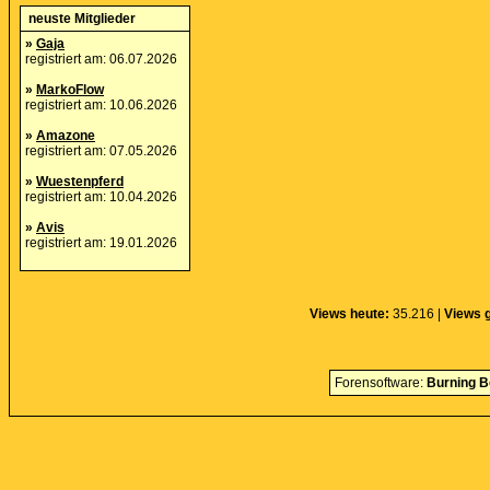
neuste Mitglieder
»
Gaja
registriert am: 06.07.2026
»
MarkoFlow
registriert am: 10.06.2026
»
Amazone
registriert am: 07.05.2026
»
Wuestenpferd
registriert am: 10.04.2026
»
Avis
registriert am: 19.01.2026
Views heute:
35.216 |
Views 
Forensoftware:
Burning B