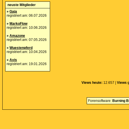
neuste Mitglieder
»
Gaja
registriert am: 06.07.2026
»
MarkoFlow
registriert am: 10.06.2026
»
Amazone
registriert am: 07.05.2026
»
Wuestenpferd
registriert am: 10.04.2026
»
Avis
registriert am: 19.01.2026
Views heute:
12.657 |
Views 
Forensoftware:
Burning B