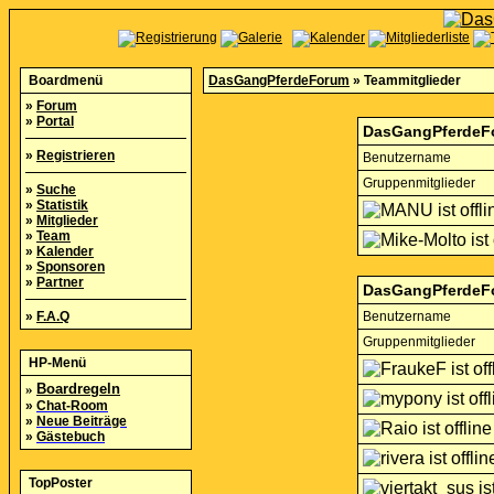
Boardmenü
DasGangPferdeForum
» Teammitglieder
»
Forum
»
Portal
DasGangPferdeFo
»
Registrieren
Benutzername
Gruppenmitglieder
»
Suche
»
Statistik
»
Mitglieder
»
Team
»
Kalender
»
Sponsoren
»
Partner
DasGangPferdeF
»
F.A.Q
Benutzername
Gruppenmitglieder
HP-Menü
»
Boardregeln
»
Chat-Room
»
Neue Beiträge
»
Gästebuch
TopPoster