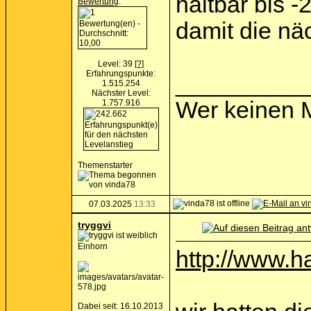
haltbar bis -
Bewertung
:
damit die nä
Level: 39
[?]
Erfahrungspunkte:
__________
1.515.254
Nächster Level:
Wer keinen M
1.757.916
Themenstarter
07.03.2025
13:33
tryggvi
Einhorn
http://www.h
Dabei seit: 16.10.2013