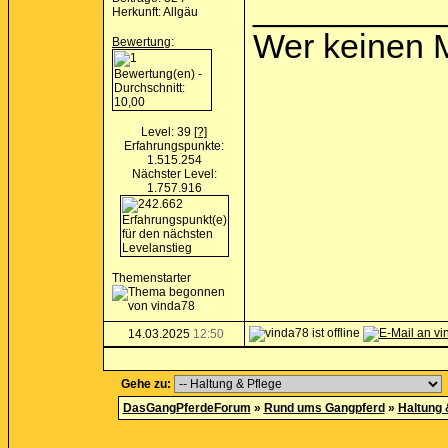
__________
Herkunft: Allgäu
Wer keinen M
Bewertung
:
Level: 39
[?]
Erfahrungspunkte:
1.515.254
Nächster Level:
1.757.916
Themenstarter
14.03.2025
12:50
Gehe zu:
DasGangPferdeForum
»
Rund ums Gangpferd
»
Haltung 