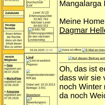
16.10.2013
Mangalarga 
Level: 61
[?]
Zufallsbild
Erfahrungspunkte:
Meine Home
55.961.763
Nächster Level:
Heutige
64.602.553
Dagmar Hell
Termine
Ihnen fehlen
die Rechte
dazu um den
Inhalt dieser
Box zu sehen.
03.03.2025
18:49
neuste
Lind
Mitglieder
Pegasus
»
Gaja
Oh, das ist e
registriert am:
06.07.2026
dass wir sie
»
MarkoFlow
registriert am:
noch Winter 
Dabei seit: 19.10.2013
10.06.2026
Beiträge: 3.551
»
Amazone
da noch Weic
registriert am:
Bewertung
:
07.05.2026
»