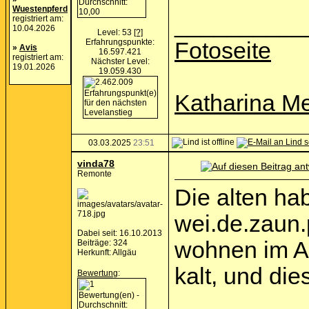
Wuestenpferd
__________
registriert am:
10.04.2026
Level: 53
[?]
Erfahrungspunkte:
Fotoseite
»
Avis
16.597.421
registriert am:
Nächster Level:
19.01.2026
19.059.430
Katharina Me
03.03.2025
23:51
vinda78
Remonte
Die alten ha
wei.de.zaun.p
Dabei seit: 16.10.2013
wohnen im Al
Beiträge: 324
Herkunft: Allgäu
kalt, und die
Bewertung
: