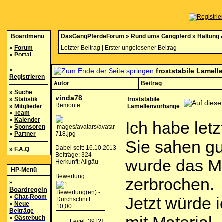
Boardmenü
DasGangPferdeForum
»
Rund ums Gangpferd
»
Haltung 
»
Forum
Letzter Beitrag
|
Erster ungelesener Beitrag
»
Portal
»
froststabile Lamel
Registrieren
Autor
Beitrag
»
Suche
vinda78
»
Statistik
froststabile
Remonte
»
Mitglieder
Lamellenvorhänge
»
Team
»
Kalender
Ich habe let
»
Sponsoren
»
Partner
Sie sahen gu
Dabei seit: 16.10.2013
»
F.A.Q
Beiträge: 324
wurde das Ma
Herkunft: Allgäu
HP-Menü
Bewertung
:
zerbrochen.
»
Boardregeln
»
Chat-Room
Jetzt würde 
»
Neue
Beiträge
»
Gästebuch
Level: 39
[?]