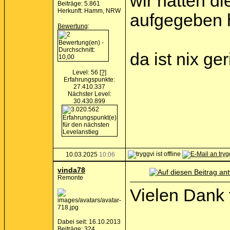
wir hatten di
Beiträge: 5.861
Herkunft: Hamm, NRW
aufgegeben 
Bewertung
:
da ist nix ge
Level: 56
[?]
Erfahrungspunkte:
27.410.337
Nächster Level:
30.430.899
10.03.2025
10:06
vinda78
Remonte
Vielen Dank 
Dabei seit: 16.10.2013
Beiträge: 324