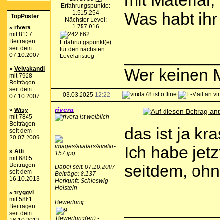
mit Material,
Erfahrungspunkte:
1.515.254
Was habt ihr
TopPoster
Nächster Level:
1.757.916
»
rivera
mit 8137
Beiträgen
seit dem
__________
07.10.2007
»
Velvakandi
Wer keinen M
mit 7928
Beiträgen
seit dem
03.03.2025
12:22
07.10.2007
rivera
»
Wisy
mit 7845
Beiträgen
das ist ja kr
seit dem
20.07.2009
Ich habe jet
»
Atli
mit 6805
Beiträgen
seitdem, ohn
Dabei seit: 07.10.2007
seit dem
Beiträge: 8.137
16.10.2013
Herkunft: Schleswig-
Holstein
»
tryggvi
mit 5861
Bewertung
:
__________
Beiträgen
seit dem