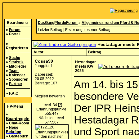
Boardmenü
DasGangPferdeForum
»
Allgemeines rund um Pferd & Re
»
Forum
Letzter Beitrag
|
Erster ungelesener Beitrag
»
Portal
»
Hestadagar meets 
Registrieren
Autor
Beitrag
»
Suche
Cossa99
»
Statistik
Hestadagar
Jungpferd
»
Mitglieder
meets IGV
»
Team
2025
Dabei seit:
»
Kalender
20.05.2012
»
Sponsoren
Am 14. bis 15
Beiträge: 107
»
Partner
besondere Ver
»
F.A.Q
Mitglied bewerten
Der IPR Heins
Level: 34
[?]
HP-Menü
Erfahrungspunkte:
»
555.447
Hestadagar Re
Nächster Level:
Boardregeln
677.567
»
Chat-Room
»
Neue
und Sport na
Beiträge
»
Gästebuch