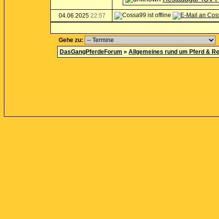
04.06.2025
22:57
Gehe zu:
DasGangPferdeForum
»
Allgemeines rund um Pferd & Re