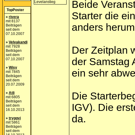
Beide Veranst
TopPoster
Starter die e
»
rivera
mit 8137
anders herum
Beiträgen
seit dem
07.10.2007
»
Velvakandi
mit 7928
Der Zeitplan w
Beiträgen
seit dem
der Samstag A
07.10.2007
»
Wisy
ein sehr abw
mit 7845
Beiträgen
seit dem
20.07.2009
Die Starterbe
»
Atli
mit 6805
Beiträgen
IGV). Die ers
seit dem
16.10.2013
da.
»
tryggvi
mit 5861
Beiträgen
seit dem