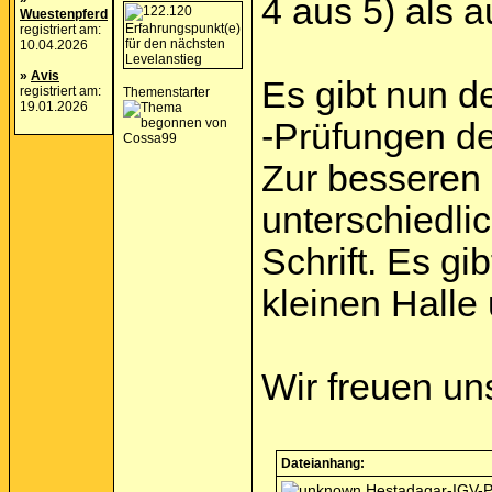
4 aus 5) als 
Wuestenpferd
registriert am:
10.04.2026
»
Avis
Es gibt nun d
registriert am:
Themenstarter
19.01.2026
-Prüfungen d
Zur besseren 
unterschiedli
Schrift. Es g
kleinen Halle
Wir freuen un
Dateianhang:
Hestadagar-IGV-P