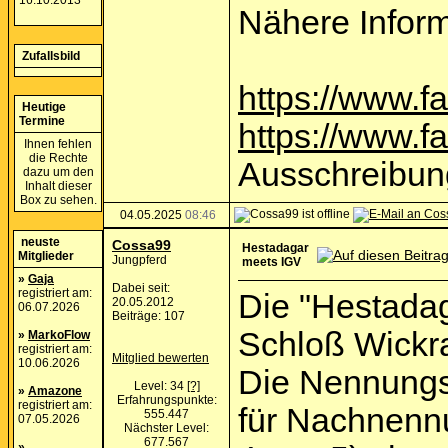
16.10.2013
Nähere Inform
Zufallsbild
https://www.f
Heutige
Termine
https://www.
Ihnen fehlen
die Rechte
Ausschreibun
dazu um den
Inhalt dieser
Box zu sehen.
04.05.2025
08:46
neuste
Cossa99
Hestadagar
Mitglieder
Jungpferd
meets IGV
»
Gaja
Dabei seit:
registriert am:
Die "Hestadag
20.05.2012
06.07.2026
Beiträge: 107
Schloß Wickra
»
MarkoFlow
registriert am:
Mitglied bewerten
10.06.2026
Die Nennungss
Level: 34
[?]
»
Amazone
Erfahrungspunkte:
registriert am:
für Nachnennu
555.447
07.05.2026
Nächster Level:
677.567
»