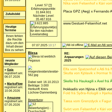
16.10.2013
Níka vom Felsenhof x Kári vom 
Level: 57
[?]
Erfahrungspunkte:
Placa GPZ (Aeg) x Fernando A
31.844.931
Zufallsbild
Nächster Level:
__________________
35.467.816
www.Gestuet-Felsenhof.net
Heutige
Termine
Ihnen fehlen
die Rechte
dazu um den
07.07.2025
10:17
Inhalt dieser
Box zu sehen.
Blesa
RE:
Anpaarungen
neuste
Pegasus
2025
Mitglieder
Elfa vom Spatzenhof x Atli fr
»
Gaja
Skutla von Kjölavik x Þormar f
registriert am:
06.07.2026
Skella frá Haukagili x Axel frá
Dabei seit: 16.10.2013
»
MarkoFlow
Beiträge: 3.000
registriert am:
Þokkadís von Hjóna x Elliði v
Herkunft: Kreis
10.06.2026
Lüchow-Dannenberg
Fold frá Syðra-Kolugili x Þjark
»
Amazone
Bewertung
:
Tæsa vom Grenzdyck x Fagur 
registriert am:
07.05.2026
Svört vom Felsenhof x Kári vom
»