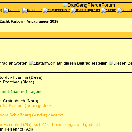
Zucht, Farben
»
Anpaarungen 2025
á Nordur-Hvammi (Blesa)
ra Prestbae (Blesa)
 Ármoti (Sasure) tragend
om Grafenbuch (Norn)
ur frá Kvistum (Norn) gedeckt
vom Schloßberg (Vindur) gedeckt
 Felsenhof (Atli), seit 27.6. beim Hengst und gedeckt
m Felsenhof (Atli)