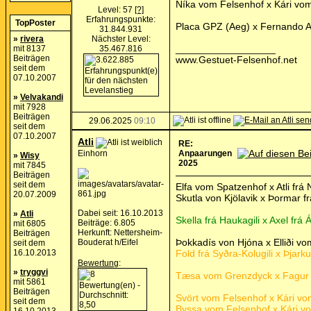
Níka vom Felsenhof x Kári vom 
Level: 57
[?]
Erfahrungspunkte:
TopPoster
Placa GPZ (Aeg) x Fernando A
31.844.931
»
rivera
Nächster Level:
__________________
mit 8137
35.467.816
Beiträgen
www.Gestuet-Felsenhof.net
seit dem
07.10.2007
»
Velvakandi
mit 7928
Beiträgen
29.06.2025
09:10
seit dem
07.10.2007
Atli
RE:
Einhorn
Anpaarungen
»
Wisy
2025
mit 7845
Beiträgen
seit dem
Elfa vom Spatzenhof x Atli fr
20.07.2009
Skutla von Kjölavik x Þormar f
Dabei seit: 16.10.2013
»
Atli
Skella frá Haukagili x Axel frá
Beiträge: 6.805
mit 6805
Herkunft: Nettersheim-
Beiträgen
Þokkadís von Hjóna x Elliði v
Bouderat h/Eifel
seit dem
16.10.2013
Fold frá Syðra-Kolugili x Þjark
Bewertung
:
»
tryggvi
Tæsa vom Grenzdyck x Fagur 
mit 5861
Beiträgen
Svört vom Felsenhof x Kári vom
seit dem
Byssa vom Felsenhof x Kári vom