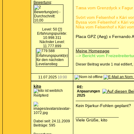
Bewertung
:
Tæsa vom Grenzdyck x Fagur 
Svört vom Felsenhof x Kári vom
Byssa vom Felsenhof x Kári vom
Níka vom Felsenhof x Kári vom 
Level: 50
[?]
Erfahrungspunkte:
Placa GPZ (Aeg) x Fernando A
10.998.311
Nächster Level:
__________________
11.777.899
Meine Homepage
--> Bericht vom Freizeitreitertu
Dieser Beitrag wurde 1 mal editiert
11.07.2025
10:00
kito
RE:
Anpaarungen
Reitpferd
2025
Kein Þjarkur-Fohlen geplant?
__________________
Viele Grüße, kito
Dabei seit: 24.11.2009
Beiträge: 595