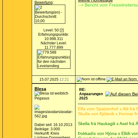
Meine Homepage
Bewertung
:
--> Bericht vom Freizeitreitertu
Level: 50
[?]
Erfahrungspunkte:
10.998.311
Nächster Level:
11.777.899
15.07.2025
12:21
Blesa
RE:
Anpaarungen
Pegasus
2025
Elfa vom Spatzenhof x Atli fr
Skutla von Kjölavik x Þormar f
Skella frá Haukagili x Axel frá
Dabei seit: 16.10.2013
Beiträge: 3.000
Þokkadís von Hjóna x Elliði v
Herkunft: Kreis
Lüchow-Dannenberg