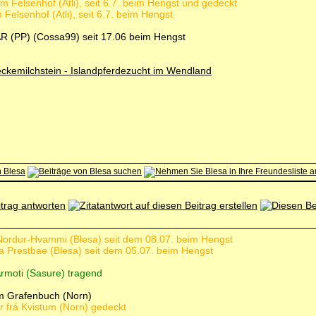
 Felsenhof (Atli), seit 6.7. beim Hengst und gedeckt
Felsenhof (Atli), seit 6.7. beim Hengst
R (PP) (Cossa99) seit 17.06 beim Hengst
kemilchstein - Islandpferdezucht im Wendland
á Nordur-Hvammi (Blesa) seit dem 08.07. beim Hengst
ra Prestbae (Blesa) seit dem 05.07. beim Hengst
 Ármoti (Sasure) tragend
om Grafenbuch (Norn)
ur frá Kvistum (Norn) gedeckt