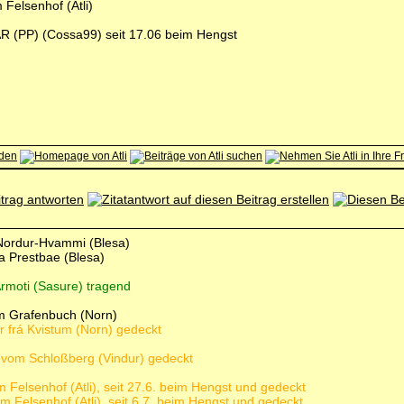
Felsenhof (Atli)
R (PP) (Cossa99) seit 17.06 beim Hengst
á Nordur-Hvammi (Blesa)
ra Prestbae (Blesa)
 Ármoti (Sasure) tragend
om Grafenbuch (Norn)
ur frá Kvistum (Norn) gedeckt
vom Schloßberg (Vindur) gedeckt
 Felsenhof (Atli), seit 27.6. beim Hengst und gedeckt
 Felsenhof (Atli), seit 6.7. beim Hengst und gedeckt