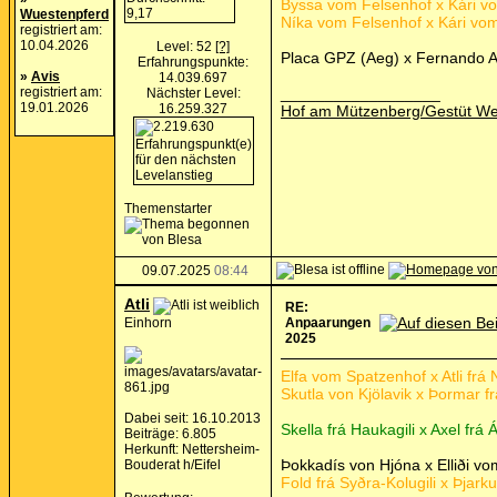
Byssa vom Felsenhof x Kári vom
Wuestenpferd
Níka vom Felsenhof x Kári vom 
registriert am:
10.04.2026
Level: 52
[?]
Placa GPZ (Aeg) x Fernando A
Erfahrungspunkte:
»
Avis
14.039.697
registriert am:
__________________
Nächster Level:
19.01.2026
16.259.327
Hof am Mützenberg/Gestüt Wec
Themenstarter
09.07.2025
08:44
Atli
RE:
Einhorn
Anpaarungen
2025
Elfa vom Spatzenhof x Atli fr
Skutla von Kjölavik x Þormar f
Dabei seit: 16.10.2013
Skella frá Haukagili x Axel frá
Beiträge: 6.805
Herkunft: Nettersheim-
Þokkadís von Hjóna x Elliði v
Bouderat h/Eifel
Fold frá Syðra-Kolugili x Þjark