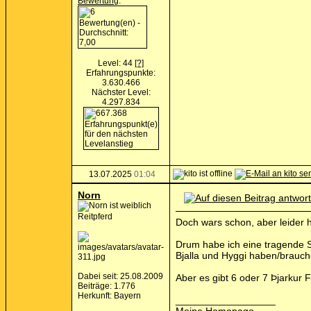
Bewertung
:
Level: 44
[?]
Erfahrungspunkte:
3.630.466
Nächster Level:
4.297.834
13.07.2025
01:04
Norn
Reitpferd
Doch wars schon, aber leider 
Drum habe ich eine tragende St
Bjalla und Hyggi haben/brauc
Dabei seit: 25.08.2009
Aber es gibt 6 oder 7 Þjarkur 
Beiträge: 1.776
Herkunft: Bayern
__________________