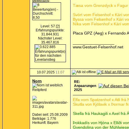
Bewertung
:
Tæsa vom Grenzdyck x Fagur 
Svört vom Felsenhof x Kári vom
Byssa vom Felsenhof x Kári vom
Níka vom Felsenhof x Kári vom 
Level: 57
[?]
Erfahrungspunkte:
Placa GPZ (Aeg) x Fernando A
31.844.931
Nächster Level:
__________________
35.467.816
www.Gestuet-Felsenhof.net
10.07.2025
11:07
Norn
RE:
Anpaarungen
Reitpferd
2025
Elfa vom Spatzenhof x Atli fr
Skutla von Kjölavik x Þormar f
Skella frá Haukagili x Axel frá
Dabei seit: 25.08.2009
Beiträge: 1.776
Þokkadís von Hjóna x Elliði v
Herkunft: Bayern
Gvendolina von der Mühlwiese 