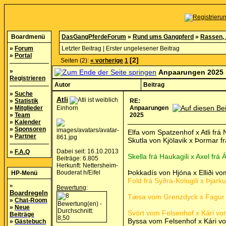
Boardmenü
DasGangPferdeForum
»
Rund ums Gangpferd
»
Rassen, 
»
Forum
Letzter Beitrag
|
Erster ungelesener Beitrag
»
Portal
[2]
Seiten (2):
« vorherige
1
»
Anpaarungen 2025
Registrieren
Autor
Beitrag
»
Suche
Atli
»
Statistik
RE:
»
Mitglieder
Einhorn
Anpaarungen
»
Team
2025
»
Kalender
»
Sponsoren
Elfa vom Spatzenhof x Atli fr
»
Partner
Skutla von Kjölavik x Þormar f
Dabei seit: 16.10.2013
»
F.A.Q
Skella frá Haukagili x Axel frá
Beiträge: 6.805
Herkunft: Nettersheim-
Þokkadís von Hjóna x Elliði v
Bouderat h/Eifel
HP-Menü
Fold frá Syðra-Kolugili x Þjark
»
Bewertung
:
Boardregeln
Tæsa vom Grenzdyck x Fagur 
»
Chat-Room
»
Neue
Svört vom Felsenhof x Kári vom
Beiträge
Byssa vom Felsenhof x Kári vo
»
Gästebuch