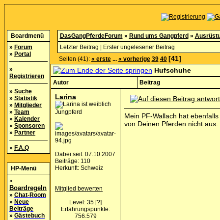
Boardmenü
DasGangPferdeForum
»
Rund ums Gangpferd
»
Ausrüst
»
Forum
Letzter Beitrag
|
Erster ungelesener Beitrag
»
Portal
[41]
Seiten (41):
« erste
...
« vorherige
39
40
»
Hufschuhe
Registrieren
Autor
Beitrag
»
Suche
Larina
»
Statistik
»
Mitglieder
»
Team
Jungpferd
Mein PF-Wallach hat ebenfalls
»
Kalender
von Deinen Pferden nicht aus.
»
Sponsoren
»
Partner
»
F.A.Q
Dabei seit: 07.10.2007
Beiträge: 110
Herkunft: Schweiz
HP-Menü
»
Boardregeln
Mitglied bewerten
»
Chat-Room
»
Neue
Level: 35
[?]
Beiträge
Erfahrungspunkte:
»
Gästebuch
756.579