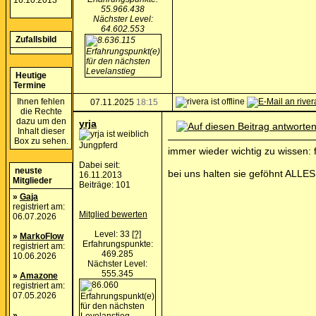
16.10.2013
55.966.438
Nächster Level:
64.602.553
Zufallsbild
Heutige
Termine
Ihnen fehlen
07.11.2025
18:15
die Rechte
dazu um den
yrja
Inhalt dieser
Box zu sehen.
Jungpferd
immer wieder wichtig zu wissen: 
Dabei seit:
neuste
bei uns halten sie geföhnt ALLES 
16.11.2013
Mitglieder
Beiträge: 101
»
Gaja
registriert am:
Mitglied bewerten
06.07.2026
Level: 33
[?]
»
MarkoFlow
Erfahrungspunkte:
registriert am:
469.285
10.06.2026
Nächster Level:
555.345
»
Amazone
registriert am:
07.05.2026
»