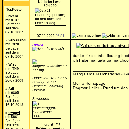
Nächster Level:
824.290
TopPoster
»
rivera
mit 8137
Beiträgen
seit dem
07.10.2007
07.11.2025
08:51
»
Velvakandi
rivera
mit 7928
Beiträgen
seit dem
danke für die info, floating bo
07.10.2007
ich habe mangalarga marchdores
»
Wisy
mit 7845
__________________
Beiträgen
Mangalarga Marchadores - G
seit dem
Dabei seit: 07.10.2007
20.07.2009
Beiträge: 8.137
Meine Homepage:
Herkunft: Schleswig-
Dagmar Heller - Rund um das
»
Atli
Holstein
mit 6805
Beiträgen
Bewertung
:
seit dem
16.10.2013
»
tryggvi
mit 5861
Beiträgen
Level: 61
[?]
seit dem
Erfahrungspunkte: