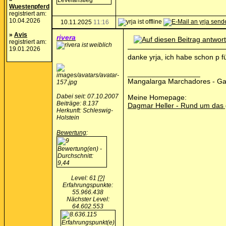
Wuestenpferd
registriert am:
10.04.2026
10.11.2025
11:16
»
Avis
rivera
registriert am:
19.01.2026
danke yrja, ich habe schon p f
__________________
Mangalarga Marchadores - G
Dabei seit: 07.10.2007
Meine Homepage:
Beiträge: 8.137
Dagmar Heller - Rund um das
Herkunft: Schleswig-
Holstein
Bewertung
:
Level: 61
[?]
Erfahrungspunkte:
55.966.438
Nächster Level:
64.602.553