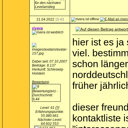
21.04.2022
15:43
rivera
hier ist es j
viel. bestim
schon länger 
Dabei seit: 07.10.2007
Beiträge: 8.137
Herkunft: Schleswig-
norddeutschl
Holstein
Bewertung
:
früher jährli
dieser freund
Level: 61
[?]
Erfahrungspunkte:
kontaktliste 
55.980.661
Nächster Level:
64.602.553