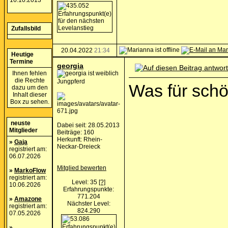
16.10.2013
Zufallsbild
20.04.2022
21:34
Heutige
Termine
georgia
Ihnen fehlen
die Rechte
Jungpferd
Was für schö
dazu um den
Inhalt dieser
Box zu sehen.
neuste
Dabei seit: 28.05.2013
Mitglieder
Beiträge: 160
Herkunft: Rhein-
»
Gaja
Neckar-Dreieck
registriert am:
06.07.2026
Mitglied bewerten
»
MarkoFlow
registriert am:
Level: 35
[?]
10.06.2026
Erfahrungspunkte:
771.204
»
Amazone
Nächster Level:
registriert am:
824.290
07.05.2026
»