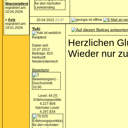
Wuestenpferd
registriert am:
10.04.2026
»
Avis
20.04.2022
22:47
registriert am:
19.01.2026
Yuki
Reitpferd
Herzlichen G
Dabei seit:
15.07.2012
Wieder nur z
Beiträge: 823
Herkunft:
Niederösterreich
Bewertung
:
Level: 44
[?]
Erfahrungspunkte:
4.227.809
Nächster Level:
4.297.834