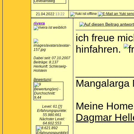
21.04.2022
13:22
rivera
ich freue mi
hinfahren.
Dabei seit: 07.10.2007
Beiträge: 8.137
Herkunft: Schleswig-
__________
Holstein
Bewertung
:
Mangalarga 
Meine Home
Level: 61
[?]
Erfahrungspunkte:
Dagmar Hell
55.980.661
Nächster Level:
64.602.553