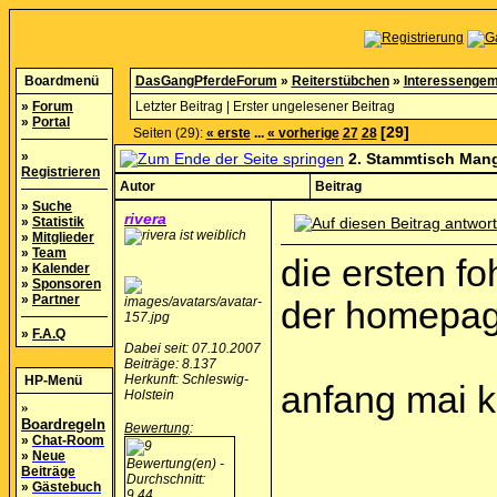
Boardmenü
DasGangPferdeForum
»
Reiterstübchen
»
Interessengem
»
Forum
Letzter Beitrag
|
Erster ungelesener Beitrag
»
Portal
[29]
Seiten (29):
« erste
...
« vorherige
27
28
»
2. Stammtisch Man
Registrieren
Autor
Beitrag
»
Suche
rivera
»
Statistik
»
Mitglieder
»
Team
die ersten fo
»
Kalender
»
Sponsoren
»
Partner
der homepag
»
F.A.Q
Dabei seit: 07.10.2007
Beiträge: 8.137
Herkunft: Schleswig-
HP-Menü
anfang mai k
Holstein
»
Boardregeln
Bewertung
:
»
Chat-Room
»
Neue
Beiträge
__________
»
Gästebuch