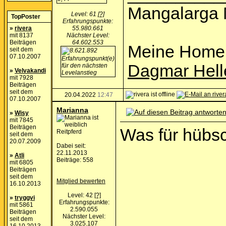
Mangalarga 
Level: 61
[?]
TopPoster
Erfahrungspunkte:
»
rivera
55.980.661
mit 8137
Nächster Level:
Beiträgen
64.602.553
Meine Home
seit dem
07.10.2007
Dagmar Hell
»
Velvakandi
mit 7928
Beiträgen
seit dem
20.04.2022
12:47
07.10.2007
Marianna
»
Wisy
mit 7845
Beiträgen
Was für hübs
Reitpferd
seit dem
20.07.2009
Dabei seit:
22.11.2013
»
Atli
Beiträge: 558
mit 6805
Beiträgen
seit dem
Mitglied bewerten
16.10.2013
Level: 42
[?]
»
tryggvi
Erfahrungspunkte:
mit 5861
2.590.055
Beiträgen
Nächster Level:
seit dem
3.025.107