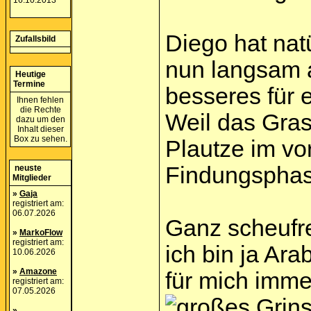
16.10.2013
Diego hat natü
Zufallsbild
nun langsam a
Heutige
Termine
besseres für 
Ihnen fehlen
die Rechte
Weil das Gras 
dazu um den
Inhalt dieser
Box zu sehen.
Plautze im vor
Findungsphase
neuste
Mitglieder
»
Gaja
registriert am:
06.07.2026
Ganz scheufrei
»
MarkoFlow
registriert am:
ich bin ja Ara
10.06.2026
»
Amazone
für mich imme
registriert am:
07.05.2026
»