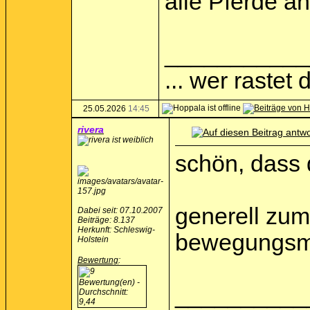
alle Pferde an
___________
... wer rastet d
25.05.2026
14:45
rivera
schön, dass 
generell zum
Dabei seit: 07.10.2007
Beiträge: 8.137
Herkunft: Schleswig-
bewegungsmus
Holstein
Bewertung
:
__________