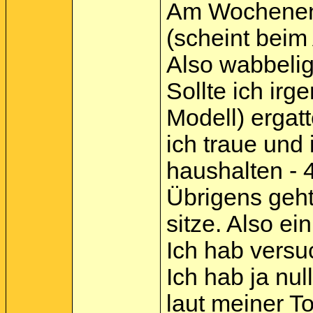
Am Wochenende
(scheint beim 
Also wabbeli
Sollte ich ir
Modell) ergat
ich traue und
haushalten - 
Übrigens geht
sitze. Also e
Ich hab versu
Ich hab ja nul
laut meiner Toc