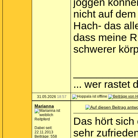
joggen können
nicht auf dem
Hach- das al
dass meine Rü
schwerer körpe
___________
... wer rastet d
31.05.2026
18:57
Marianna
Das hört sich
Reitpferd
Dabei seit:
sehr zufriede
22.11.2013
Beiträge: 558