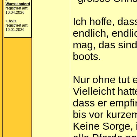
Wuestenpferd
registriert am:
10.04.2026
Ich hoffe, da
»
Avis
registriert am:
19.01.2026
endlich, endl
mag, das sind
boots.
Nur ohne tut e
Vielleicht ha
dass er empfin
bis vor kurzem
Keine Sorge, 