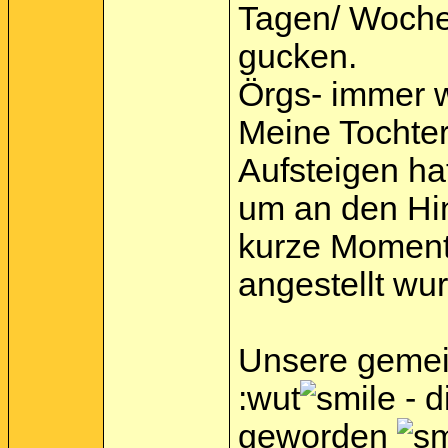
Tagen/ Wochen
gucken.
Örgs- immer w
Meine Tochter
Aufsteigen ha
um an den Hint
kurze Momente
angestellt wur
Unsere gemein
:wut
- d
geworden