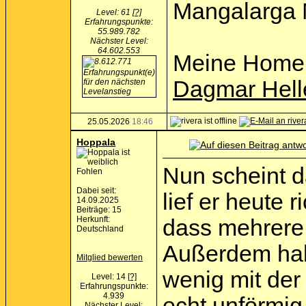
Mangalarga 
Level: 61
[?]
Erfahrungspunkte:
55.989.782
Nächster Level:
64.602.553
Meine Home
Dagmar Hell
25.05.2026
18:46
Hoppala
Nun scheint d
Fohlen
Dabei seit:
lief er heute
14.09.2025
Beiträge: 15
Herkunft:
dass mehrere
Deutschland
Außerdem habe
Mitglied bewerten
wenig mit der
Level: 14
[?]
Erfahrungspunkte:
4.939
echt unförmig
Nächster Level: