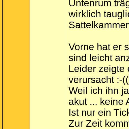
Untenrum trägt
wirklich taugl
Sattelkammer
Vorne hat er s
sind leicht a
Leider zeigte
verursacht :-((
Weil ich ihn j
akut ... kein
Ist nur ein Tic
Zur Zeit komm