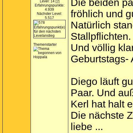
Die beiden pa
Level: 14
[?]
Erfahrungspunkte:
4.939
fröhlich und g
Nächster Level:
5.517
Natürlich stan
Stallpflichten.
Und völlig kl
Themenstarter
Geburtstags- 
Diego läuft gu
Paar. Und auß
Kerl hat halt
Die nächste Ze
liebe ...