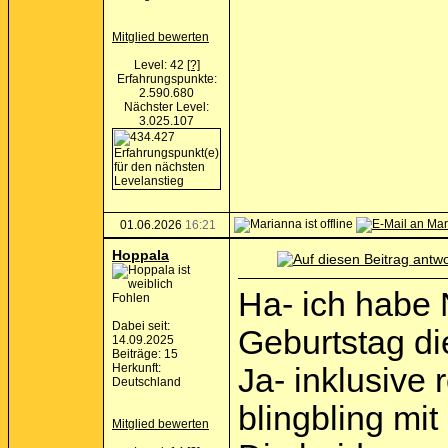
Mitglied bewerten
Level: 42
[?]
Erfahrungspunkte:
2.590.680
Nächster Level:
3.025.107
01.06.2026
16:21
Hoppala
Ha- ich habe 
Fohlen
Dabei seit:
Geburtstag d
14.09.2025
Beiträge: 15
Herkunft:
Ja- inklusiv
Deutschland
blingbling mit
Mitglied bewerten