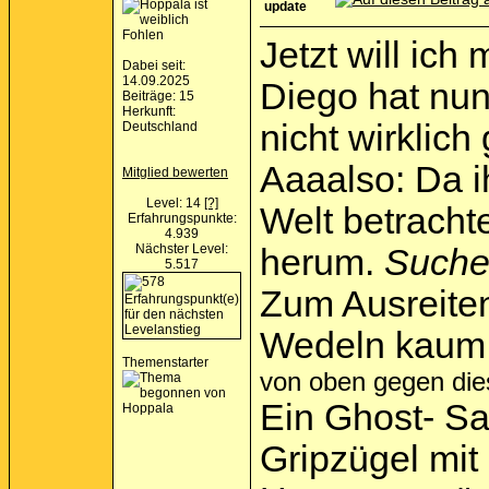
update
Fohlen
Jetzt will ich
Dabei seit:
14.09.2025
Diego hat nun
Beiträge: 15
Herkunft:
nicht wirklich
Deutschland
Aaaalso: Da i
Mitglied bewerten
Level: 14
[?]
Welt betracht
Erfahrungspunkte:
4.939
Nächster Level:
herum.
Sucher
5.517
Zum Ausreite
Wedeln kaum 
Themenstarter
von oben gegen die
Ein Ghost- Sa
Gripzügel mit