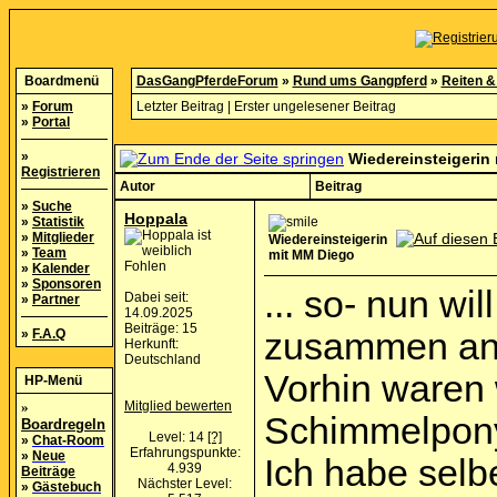
Boardmenü
DasGangPferdeForum
»
Rund ums Gangpferd
»
Reiten &
»
Forum
Letzter Beitrag
|
Erster ungelesener Beitrag
»
Portal
»
Wiedereinsteigerin
Registrieren
Autor
Beitrag
»
Suche
Hoppala
»
Statistik
»
Mitglieder
Wiedereinsteigerin
»
Team
mit MM Diego
Fohlen
»
Kalender
»
Sponsoren
... so- nun wi
Dabei seit:
»
Partner
14.09.2025
Beiträge: 15
»
F.A.Q
zusammen ans
Herkunft:
Deutschland
Vorhin waren 
HP-Menü
»
Mitglied bewerten
Schimmelpon
Boardregeln
Level: 14
[?]
»
Chat-Room
Erfahrungspunkte:
»
Neue
Ich habe selb
4.939
Beiträge
Nächster Level:
»
Gästebuch