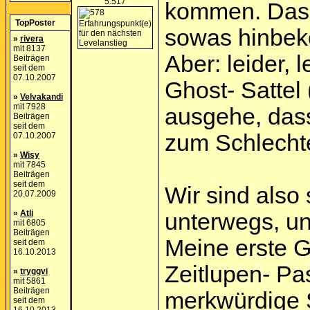
5.517
kommen. Das S
TopPoster
sowas hinbe
»
rivera
mit 8137
Aber: leider, 
Beiträgen
seit dem
07.10.2007
Ghost- Sattel 
»
Velvakandi
mit 7928
ausgehe, dass
Beiträgen
seit dem
zum Schlecht
07.10.2007
»
Wisy
mit 7845
Beiträgen
seit dem
Wir sind also
20.07.2009
»
Atli
unterwegs, u
mit 6805
Beiträgen
Meine erste G
seit dem
16.10.2013
Zeitlupen- P
»
tryggvi
mit 5861
Beiträgen
merkwürdige 
seit dem