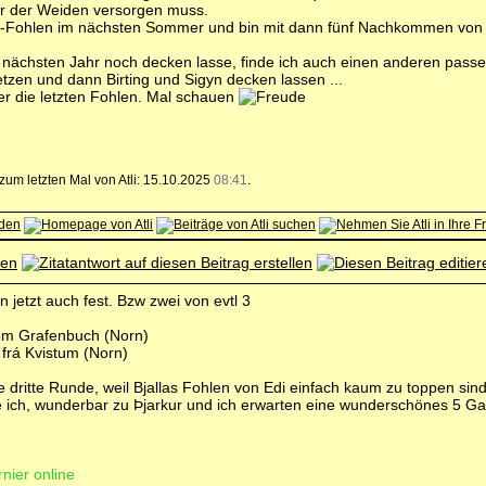
ner der Weiden versorgen muss.
ári-Fohlen im nächsten Sommer und bin mit dann fünf Nachkommen von 
im nächsten Jahr noch decken lasse, finde ich auch einen anderen pas
tzen und dann Birting und Sigyn decken lassen ...
ier die letzten Fohlen. Mal schauen
 zum letzten Mal von Atli: 15.10.2025
08:41
.
 jetzt auch fest. Bzw zwei von evtl 3
 vom Grafenbuch (Norn)
frá Kvistum (Norn)
e dritte Runde, weil Bjallas Fohlen von Edi einfach kaum zu toppen sind
e ich, wunderbar zu Þjarkur und ich erwarten eine wunderschönes 5 
rnier online