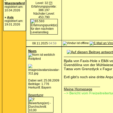
Level: 32
[?]
Wuestenpferd
Erfahrungspunkte:
registriert am:
388.197
10.04.2026
Nächster Level:
453.790
»
Avis
registriert am:
19.01.2026
08.11.2025
04:59
Norn
Reitpferd
Bjalla von Faxis-Hole x Elliði
Gvendólína von der Mühlwiese 
Tæsa vom Grenzdyck x Fagur 
Evtl gibt's noch eine dritte An
Dabei seit: 25.08.2009
Beiträge: 1.776
__________________
Herkunft: Bayern
Meine Homepage
--> Bericht vom Freizeitreitertu
Bewertung
: