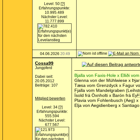
Level: 50
[?]
Erfahrungspunkte:
10.995.489
Nächster Level:
11.777.899
04.06.2026
20:49
Cossa99
Jungpferd
Bjalla von Faxis-Hole x Elliði v
Dabei seit:
Glenna von der Mühlwiese x Þjar
20.05.2012
Tæsa vom Grenzdyck x Fagur vo
Beiträge: 107
Fjalla vom Mandelgraben (Leihstu
Ísold frá Öxnholti x Barón frá E
Mitglied bewerten
Plavia vom Fohlenbusch (Aeg) x
Elja von Aegidienberg x Santiag
Level: 34
[?]
Erfahrungspunkte:
555.594
Nächster Level:
677.567