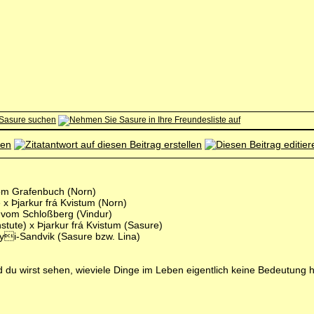
 vom Grafenbuch (Norn)
x Þjarkur frá Kvistum (Norn)
vom Schloßberg (Vindur)
tute) x Þjarkur frá Kvistum (Sasure)
 Eyi-Sandvik (Sasure bzw. Lina)
und du wirst sehen, wieviele Dinge im Leben eigentlich keine Bedeutung 