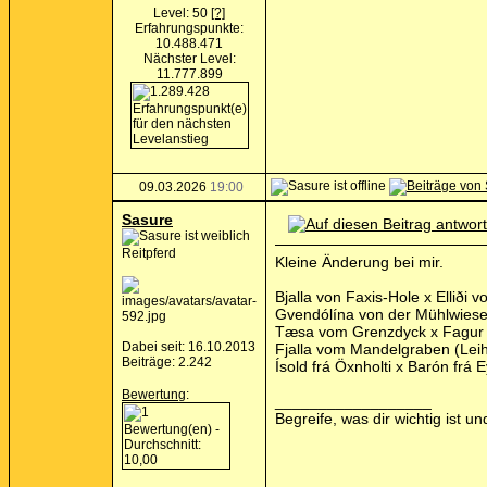
Level: 50
[?]
Erfahrungspunkte:
10.488.471
Nächster Level:
11.777.899
09.03.2026
19:00
Sasure
Reitpferd
Kleine Änderung bei mir.
Bjalla von Faxis-Hole x Elliði
Gvendólína von der Mühlwiese 
Tæsa vom Grenzdyck x Fagur 
Dabei seit: 16.10.2013
Fjalla vom Mandelgraben (Leihs
Beiträge: 2.242
Ísold frá Öxnholti x Barón frá
Bewertung
:
__________________
Begreife, was dir wichtig ist 