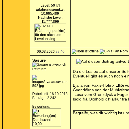
Level: 50
[?]
Erfahrungspunkte:
10.995.489
Nächster Level:
11.777.899
06.03.2026
22:40
Sasure
Reitpferd
Da die Losfee auf unserer Seite
Eventuell gibt es auch noch ei
Bjalla von Faxis-Hole x Elliði
Gvendólína von der Mühlwiese 
Dabei seit: 16.10.2013
Tæsa vom Grenzdyck x Fagur 
Beiträge: 2.242
Ísold frá Öxnholti x Þjarkur fr
Bewertung
:
__________________
Begreife, was dir wichtig ist 