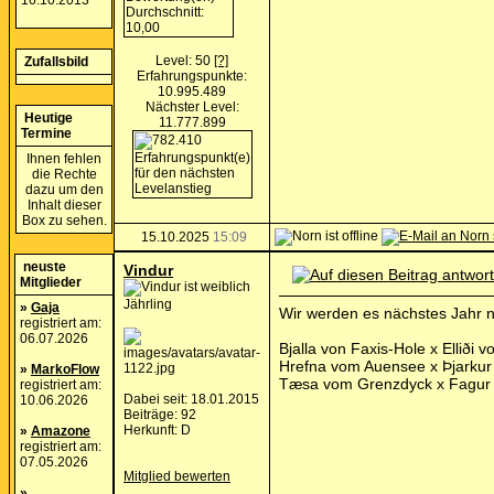
16.10.2013
Level: 50
[?]
Zufallsbild
Erfahrungspunkte:
10.995.489
Nächster Level:
Heutige
11.777.899
Termine
Ihnen fehlen
die Rechte
dazu um den
Inhalt dieser
Box zu sehen.
15.10.2025
15:09
neuste
Vindur
Mitglieder
Jährling
»
Gaja
Wir werden es nächstes Jahr 
registriert am:
06.07.2026
Bjalla von Faxis-Hole x Elliði
Hrefna vom Auensee x Þjarkur 
»
MarkoFlow
Tæsa vom Grenzdyck x Fagur 
registriert am:
Dabei seit: 18.01.2015
10.06.2026
Beiträge: 92
Herkunft: D
»
Amazone
registriert am:
07.05.2026
Mitglied bewerten
»