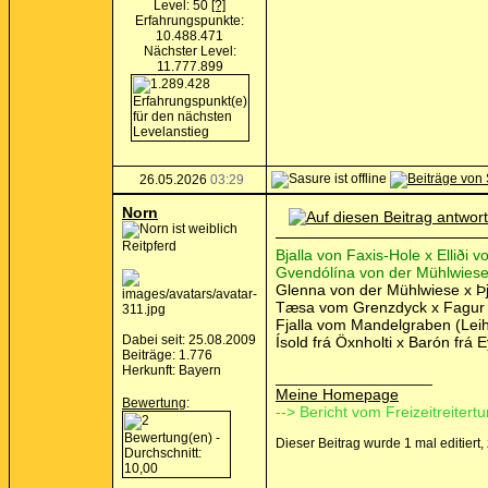
Level: 50
[?]
Erfahrungspunkte:
10.488.471
Nächster Level:
11.777.899
26.05.2026
03:29
Norn
Reitpferd
Bjalla von Faxis-Hole x Elliði
Gvendólína von der Mühlwiese 
Glenna von der Mühlwiese x Þj
Tæsa vom Grenzdyck x Fagur 
Fjalla vom Mandelgraben (Leihs
Dabei seit: 25.08.2009
Ísold frá Öxnholti x Barón frá
Beiträge: 1.776
Herkunft: Bayern
__________________
Meine Homepage
Bewertung
:
--> Bericht vom Freizeitreitertu
Dieser Beitrag wurde 1 mal editiert