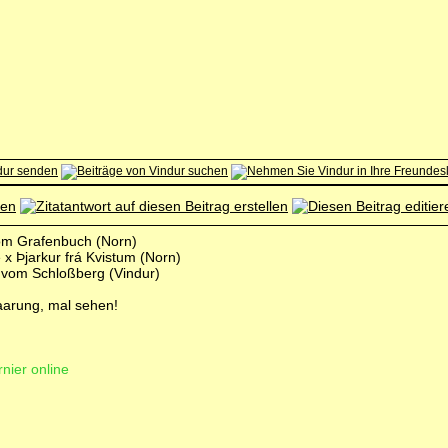
 vom Grafenbuch (Norn)
x Þjarkur frá Kvistum (Norn)
vom Schloßberg (Vindur)
paarung, mal sehen!
rnier online