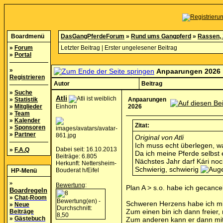
Boardmenü
DasGangPferdeForum
»
Rund ums Gangpferd
»
Rassen, 
»
Forum
Letzter Beitrag
|
Erster ungelesener Beitrag
»
Portal
»
Anpaarungen 2026
Registrieren
Autor
Beitrag
»
Suche
Atli
»
Statistik
Anpaarungen
»
Mitglieder
Einhorn
2026
»
Team
»
Kalender
Zitat:
»
Sponsoren
»
Partner
Original von Atli
Ich muss echt überlegen, w
Dabei seit: 16.10.2013
»
F.A.Q
Da ich meine Pferde selbst e
Beiträge: 6.805
Nächstes Jahr darf Kári no
Herkunft: Nettersheim-
Schwierig, schwierig
Bouderat h/Eifel
HP-Menü
»
Bewertung
:
Plan A > s.o. habe ich gecancelt
Boardregeln
»
Chat-Room
Schweren Herzens habe ich mic
»
Neue
Zum einen bin ich dann freier
Beiträge
»
Gästebuch
Zum anderen kann er dann mit d