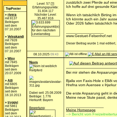
zusätzlich zwei Pferde auf ei
Level: 57
[?]
Ich hoffe auf drei gesunde K
Erfahrungspunkte:
TopPoster
31.834.117
»
rivera
Nächster Level:
Wenn ich tatsächlich Birting 
mit 8137
35.467.816
Ich könnte auch ein Jahr ausse
Beiträgen
Oder 2026 fallen tatsächlich h
seit dem
07.10.2007
__________________
www.Gestuet-Felsenhof.net
»
Velvakandi
mit 7928
Dieser Beitrag wurde 1 mal editiert,
Beiträgen
seit dem
07.10.2007
08.10.2025
09:43
»
Wisy
Norn
mit 7845
Beiträgen
seit dem
Reitpferd
Bei mir stehen die Anpaarungen
20.07.2009
»
Atli
Bjalla von Faxis-Hole x Elliði
mit 6805
Hrefna vom Auensee x Þjarkur 
Beiträgen
seit dem
Dabei seit: 25.08.2009
Die erste Anpaarung geht in di
16.10.2013
Beiträge: 1.776
Meine neue Stute passt, denk
Herkunft: Bayern
»
tryggvi
__________________
mit 5861
Bewertung
:
Beiträgen
Meine Homepage
seit dem
--> Bericht vom Freizeitreitertu