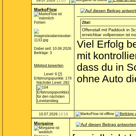
09.07.2026
11:05
MarkoFlow
Fohlen
Zitat:
Offenstall mit Paddock in
erreichbar vollpension ist n
Viel Erfolg b
Dabei seit: 10.06.2026
mit kontrolli
Beiträge: 3
dass du in S
Mitglied bewerten
Level: 6
[?]
ohne Auto di
Erfahrungspunkte: 178
Nächster Level: 282
10.07.2026
13:19
Morgaine