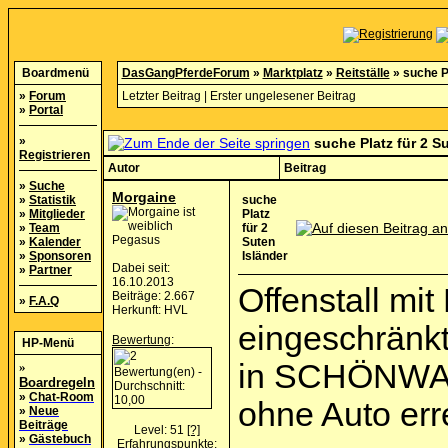
Boardmenü
DasGangPferdeForum
»
Marktplatz
»
Reitställe
»
suche Pl
»
Forum
Letzter Beitrag
|
Erster ungelesener Beitrag
»
Portal
»
suche Platz für 2 S
Registrieren
Autor
Beitrag
»
Suche
Morgaine
»
Statistik
suche
»
Mitglieder
Platz
»
Team
für 2
Pegasus
»
Kalender
Suten
»
Sponsoren
Isländer
Dabei seit:
»
Partner
16.10.2013
Offenstall m
Beiträge: 2.667
»
F.A.Q
Herkunft: HVL
eingeschränkt
Bewertung
:
HP-Menü
in SCHÖNWA
»
Boardregeln
»
Chat-Room
ohne Auto err
»
Neue
Beiträge
Level: 51
[?]
»
Gästebuch
Erfahrungspunkte: