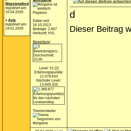
Morgaine
Wuestenpferd
registriert am:
d
10.04.2026
Pegasus
»
Avis
Dabei seit:
registriert am:
16.10.2013
Dieser Beitrag 
19.01.2026
Beiträge: 2.667
Herkunft: HVL
Bewertung
:
Level: 51
[?]
Erfahrungspunkte:
12.479.643
Nächster Level:
13.849.320
Themenstarter