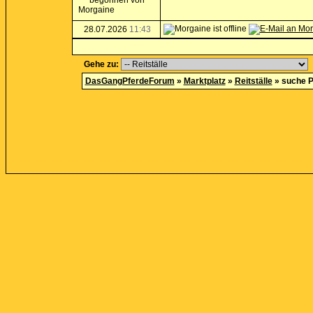
28.07.2026
11:43
Gehe zu:
DasGangPferdeForum
»
Marktplatz
»
Reitställe
»
suche Pl