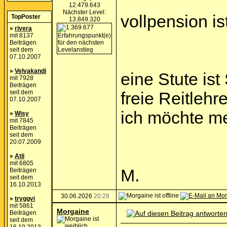
12.479.643
Nächster Level:
vollpension i
TopPoster
13.849.320
»
rivera
mit 8137
Beiträgen
seit dem
07.10.2007
»
Velvakandi
eine Stute is
mit 7928
Beiträgen
seit dem
freie Reitlehr
07.10.2007
ich möchte m
»
Wisy
mit 7845
Beiträgen
seit dem
20.07.2009
»
Atli
mit 6805
M.
Beiträgen
seit dem
16.10.2013
30.06.2026
20:28
»
tryggvi
mit 5861
Morgaine
Beiträgen
seit dem