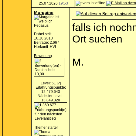
25.07.2026
19:53
Morgaine
falls ich noc
Pegasus
Dabei seit:
Ort suchen
16.10.2013
Beiträge: 2.667
Herkunft: HVL
Bewertung
:
M.
Level: 51
[?]
Erfahrungspunkte:
12.479.643
Nächster Level:
13.849.320
Themenstarter