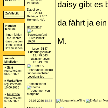
16.10.2013
daisy gibt es
Pegasus
Dabei seit:
16.10.2013
Zufallsbild
Beiträge: 2.667
Herkunft: HVL
da fährt ja ei
Heutige
Bewertung
:
Termine
Ihnen fehlen
die Rechte
M.
dazu um den
Inhalt dieser
Box zu sehen.
Level: 51
[?]
Erfahrungspunkte:
12.479.643
neuste
Nächster Level:
Mitglieder
13.849.320
»
Gaja
registriert am:
06.07.2026
»
MarkoFlow
Themenstarter
registriert am:
10.06.2026
»
Amazone
registriert am:
08.07.2026
18:38
07.05.2026
»