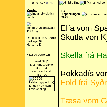
20.06.2025
09:40
Vindur
RE:
Anpaarungen
Jährling
2025
Elfa vom Spa
Skutla von K
Dabei seit: 18.01.2015
Beiträge: 92
Herkunft: D
Skella frá Ha
Mitglied bewerten
Level: 32
[?]
Erfahrungspunkte:
388.184
Þokkadís von
Nächster Level:
453.790
Fold frá Syðr
Tæsa vom Gr