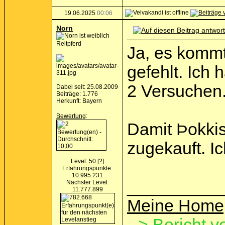
19.06.2025
00:06
Norn
Reitpferd
Ja, es kommt
gefehlt. Ich
2 Versuchen
Dabei seit: 25.08.2009
Beiträge: 1.776
Herkunft: Bayern
Bewertung
:
Damit Þokkis
zugekauft. Ic
Level: 50
[?]
Erfahrungspunkte:
10.995.231
__________
Nächster Level:
11.777.899
Meine Home
--> Bericht v