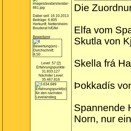
Die Zuordnun
Dabei seit: 16.10.2013
Beiträge: 6.805
Herkunft: Nettersheim-
Elfa vom Spa
Bouderat h/Eifel
Bewertung
:
Skutla von K
Skella frá Ha
Level: 57
[?]
Erfahrungspunkte:
31.833.127
Nächster Level:
35.467.816
Þokkadís von
Spannende 
Norn, nur ei