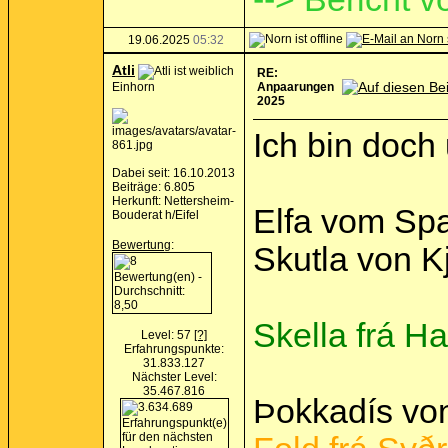
19.06.2025
05:32
Atli
RE:
Einhorn
Anpaarungen
2025
Ich bin doch
Dabei seit: 16.10.2013
Beiträge: 6.805
Herkunft: Nettersheim-
Elfa vom Spa
Bouderat h/Eifel
Bewertung
:
Skutla von K
Skella frá Ha
Level: 57
[?]
Erfahrungspunkte:
31.833.127
Nächster Level:
35.467.816
Þokkadís von