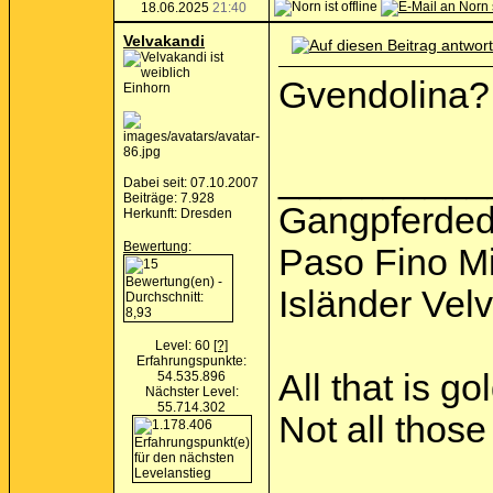
18.06.2025
21:40
Velvakandi
Gvendolina? 
Einhorn
__________
Dabei seit: 07.10.2007
Beiträge: 7.928
Gangpferded
Herkunft: Dresden
Bewertung
:
Paso Fino M
Isländer Vel
Level: 60
[?]
Erfahrungspunkte:
All that is go
54.535.896
Nächster Level:
55.714.302
Not all thos