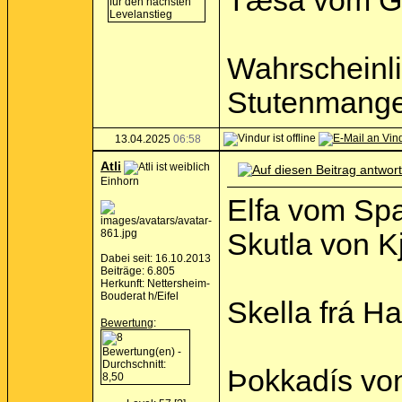
Tæsa vom Gr
Wahrscheinli
Stutenmangel
13.04.2025
06:58
Atli
Einhorn
Elfa vom Spa
Skutla von K
Dabei seit: 16.10.2013
Beiträge: 6.805
Herkunft: Nettersheim-
Bouderat h/Eifel
Skella frá Ha
Bewertung
:
Þokkadís von