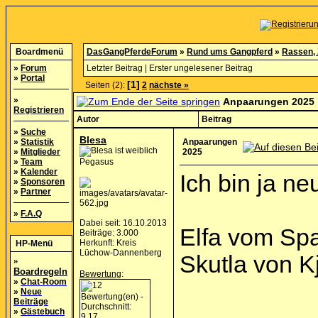
Boardmenü
DasGangPferdeForum
»
Rund ums Gangpferd
»
Rassen, 
»
Forum
Letzter Beitrag
|
Erster ungelesener Beitrag
»
Portal
[1]
Seiten (2):
2
nächste »
»
Anpaarungen 2025
Registrieren
Autor
Beitrag
»
Suche
Blesa
»
Statistik
Anpaarungen
»
Mitglieder
2025
»
Team
Pegasus
»
Kalender
Ich bin ja ne
»
Sponsoren
»
Partner
»
F.A.Q
Dabei seit: 16.10.2013
Elfa vom Spa
Beiträge: 3.000
Herkunft: Kreis
HP-Menü
Lüchow-Dannenberg
Skutla von K
»
Boardregeln
Bewertung
:
»
Chat-Room
»
Neue
Beiträge
»
Gästebuch