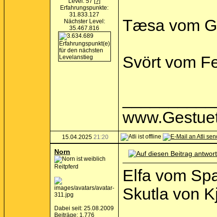
Level: 57
[?]
Erfahrungspunkte:
31.833.127
Tæsa vom Gr
Nächster Level:
35.467.816
Svört vom Fel
__________
www.Gestuet
15.04.2025
21:20
Norn
Reitpferd
Elfa vom Spa
Skutla von K
Dabei seit: 25.08.2009
Beiträge: 1.776