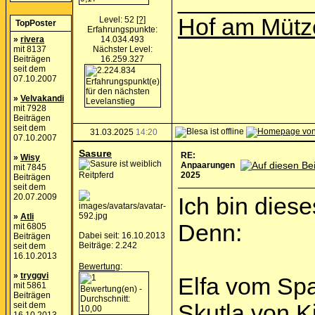
__________
Hof am Mütz
Level: 52
[?]
TopPoster
Erfahrungspunkte:
»
rivera
14.034.493
mit 8137
Nächster Level:
Beiträgen
16.259.327
seit dem
07.10.2007
»
Velvakandi
mit 7928
Beiträgen
seit dem
31.03.2025
14:20
07.10.2007
Sasure
RE:
»
Wisy
Anpaarungen
mit 7845
Reitpferd
2025
Beiträgen
seit dem
20.07.2009
Ich bin dies
»
Atli
Denn:
mit 6805
Dabei seit: 16.10.2013
Beiträgen
Beiträge: 2.242
seit dem
16.10.2013
Bewertung
:
»
tryggvi
Elfa vom Spa
mit 5861
Beiträgen
seit dem
Skutla von K