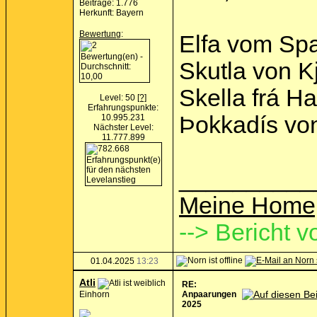
Beiträge: 1.776
Herkunft: Bayern
Bewertung
:
Elfa vom Spa
Skutla von K
Skella frá Ha
Level: 50
[?]
Erfahrungspunkte:
Þokkadís von
10.995.231
Nächster Level:
11.777.899
__________
Meine Home
--> Bericht v
01.04.2025
13:23
Atli
RE:
Einhorn
Anpaarungen
2025