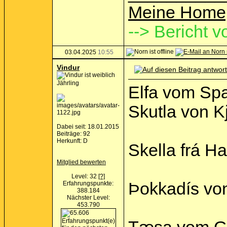
Meine Home
--> Bericht v
03.04.2025
10:55
Vindur
Jährling
Elfa vom Spa
Skutla von K
Dabei seit: 18.01.2015
Beiträge: 92
Herkunft: D
Skella frá Ha
Mitglied bewerten
Level: 32
[?]
Þokkadís von
Erfahrungspunkte:
388.184
Nächster Level:
453.790