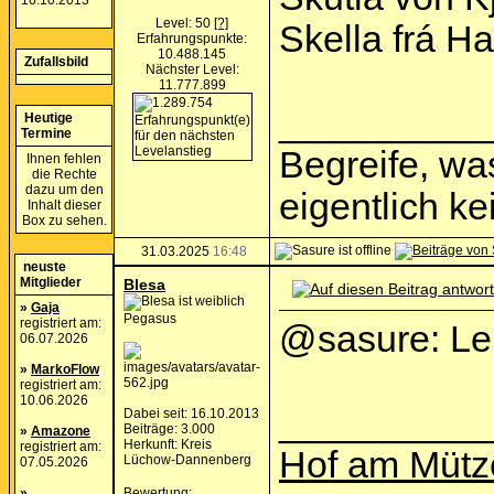
16.10.2013
Level: 50
[?]
Skella frá Ha
Erfahrungspunkte:
10.488.145
Zufallsbild
Nächster Level:
11.777.899
__________
Heutige
Termine
Begreife, was
Ihnen fehlen
die Rechte
dazu um den
eigentlich k
Inhalt dieser
Box zu sehen.
31.03.2025
16:48
neuste
Mitglieder
Blesa
»
Gaja
Pegasus
registriert am:
@sasure: Leid
06.07.2026
»
MarkoFlow
registriert am:
10.06.2026
__________
Dabei seit: 16.10.2013
Beiträge: 3.000
»
Amazone
Herkunft: Kreis
registriert am:
Hof am Mütz
Lüchow-Dannenberg
07.05.2026
»
Bewertung
: