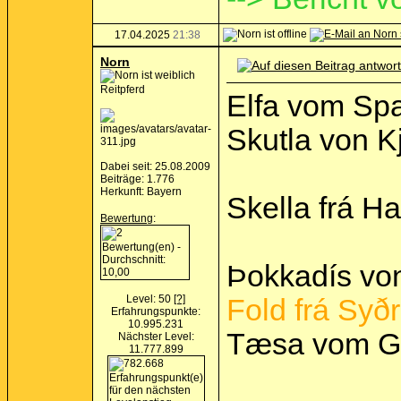
17.04.2025
21:38
Norn
Reitpferd
Elfa vom Spa
Skutla von K
Dabei seit: 25.08.2009
Beiträge: 1.776
Herkunft: Bayern
Skella frá Ha
Bewertung
:
Þokkadís von
Level: 50
[?]
Fold frá Syðr
Erfahrungspunkte:
10.995.231
Tæsa vom Gr
Nächster Level:
11.777.899