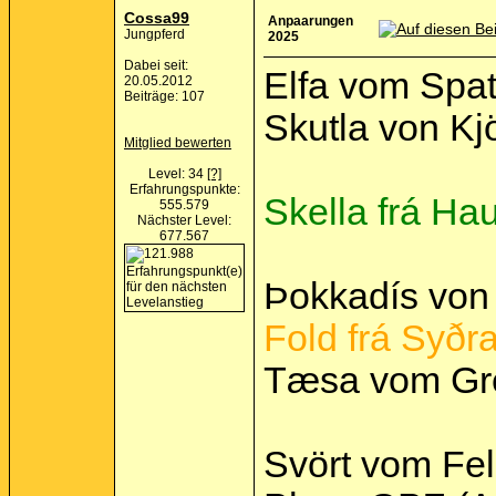
Cossa99
Anpaarungen
Jungpferd
2025
Dabei seit:
Elfa vom Spat
20.05.2012
Beiträge: 107
Skutla von Kj
Mitglied bewerten
Level: 34
[?]
Erfahrungspunkte:
Skella frá Hau
555.579
Nächster Level:
677.567
Þokkadís von 
Fold frá Syðra
Tæsa vom Gre
Svört vom Fels