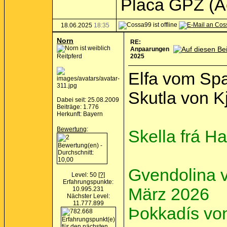
Placa GPZ (A
18.06.2025
18:35
Norn
RE:
Anpaarungen
Reitpferd
2025
Elfa vom Spa
Skutla von K
Dabei seit: 25.08.2009
Beiträge: 1.776
Herkunft: Bayern
Bewertung
:
Skella frá Ha
Gvendolina v
Level: 50
[?]
Erfahrungspunkte:
März 2026
10.995.231
Nächster Level:
11.777.899
Þokkadís von