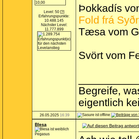
Þokkadís von
Level: 50
[?]
Erfahrungspunkte:
Fold frá Syðr
10.488.145
Nächster Level:
Tæsa vom Gr
11.777.899
Svört vom Fel
__________
Begreife, was
eigentlich k
26.05.2025
16:39
Blesa
Pegasus