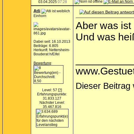
03.04.2025
07:28
Atli
Einhorn
Aber was ist
Und was heiß
Dabei seit: 16.10.2013
Beiträge: 6.805
Herkunft: Nettersheim-
Bouderat h/Eifel
__________
Bewertung
:
www.Gestuet
Dieser Beitrag 
Level: 57
[?]
Erfahrungspunkte:
31.833.127
Nächster Level:
35.467.816