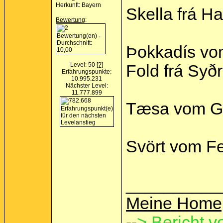
Herkunft: Bayern
Skella frá Ha
Bewertung
:
Þokkadís von
Level: 50
[?]
Fold frá Syðr
Erfahrungspunkte:
10.995.231
Nächster Level:
11.777.899
Tæsa vom Gr
Svört vom Fel
__________
Meine Home
--> Bericht v