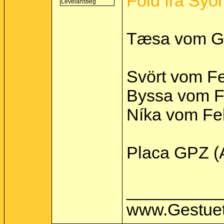
Fold frá Syðr
Tæsa vom Gr
Svört vom Fe
Byssa vom Fe
Níka vom Fel
Placa GPZ (
__________
www.Gestuet