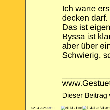
Ich warte er
decken darf.
Das ist eigen
Byssa ist kla
aber über ei
Schwierig, s
__________
www.Gestuet
Dieser Beitrag 
02.04.2025
09:21