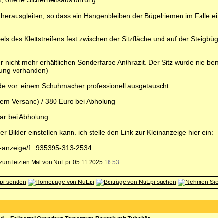
t, offene Sicherheitsausführung
 herausgleiten, so dass ein Hängenbleiben der Bügelriemen im Falle e
tels des Klettstreifens fest zwischen der Sitzfläche und auf der Steigb
er nicht mehr erhältlichen Sonderfarbe Anthrazit. Der Sitz wurde nie ben
nung vorhanden)
rde von einem Schuhmacher professionell ausgetauscht.
rtem Versand) / 380 Euro bei Abholung
ar bei Abholung
ier Bilder einstellen kann. ich stelle den Link zur Kleinanzeige hier ein:
s-anzeige/f...935395-313-2534
, zum letzten Mal von NuEpi: 05.11.2025
16:53
.