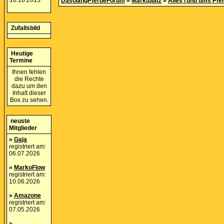
16.10.2013
DasGangPferdeForum
»
Marktplatz
»
Alles rund ums Pfe
Zufallsbild
Heutige
Termine
Ihnen fehlen
die Rechte
dazu um den
Inhalt dieser
Box zu sehen.
neuste
Mitglieder
»
Gaja
registriert am:
06.07.2026
»
MarkoFlow
registriert am:
10.06.2026
»
Amazone
registriert am:
07.05.2026
»