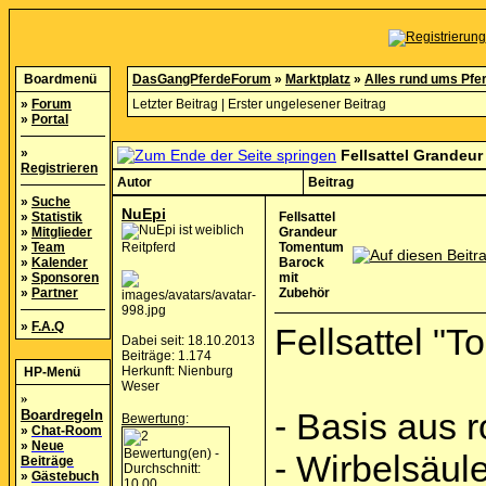
Boardmenü
DasGangPferdeForum
»
Marktplatz
»
Alles rund ums Pfe
»
Forum
Letzter Beitrag
|
Erster ungelesener Beitrag
»
Portal
»
Fellsattel Grandeu
Registrieren
Autor
Beitrag
»
Suche
NuEpi
»
Statistik
Fellsattel
»
Mitglieder
Grandeur
»
Team
Reitpferd
Tomentum
»
Kalender
Barock
»
Sponsoren
mit
»
Partner
Zubehör
»
F.A.Q
Fellsattel "
Dabei seit: 18.10.2013
Beiträge: 1.174
Herkunft: Nienburg
HP-Menü
Weser
»
- Basis aus 
Boardregeln
Bewertung
:
»
Chat-Room
»
Neue
- Wirbelsäule
Beiträge
»
Gästebuch