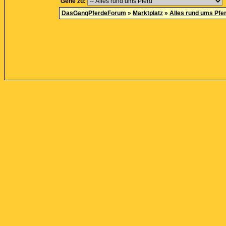
Gehe zu:
DasGangPferdeForum
»
Marktplatz
»
Alles rund ums Pfe