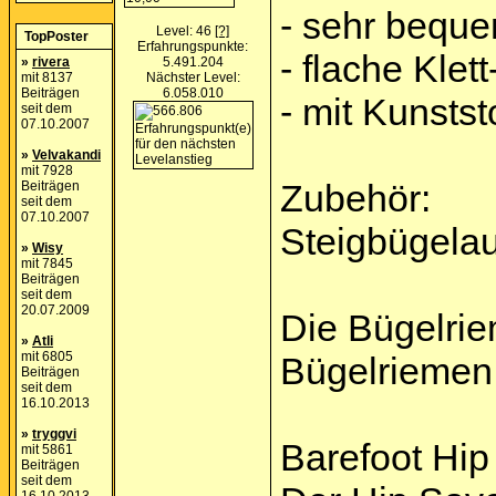
- sehr beque
Level: 46
[?]
TopPoster
Erfahrungspunkte:
- flache Kle
»
rivera
5.491.204
mit 8137
Nächster Level:
Beiträgen
6.058.010
- mit Kunstst
seit dem
07.10.2007
»
Velvakandi
mit 7928
Zubehör:
Beiträgen
seit dem
07.10.2007
Steigbügelau
»
Wisy
mit 7845
Beiträgen
seit dem
20.07.2009
Die Bügelrie
»
Atli
mit 6805
Bügelriemen 
Beiträgen
seit dem
16.10.2013
»
tryggvi
Barefoot Hip
mit 5861
Beiträgen
seit dem