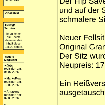
Der Hip Saver
16.10.2013
und auf der 
Zufallsbild
schmalere Si
Heutige
Termine
Ihnen fehlen
Neuer Fellsit
die Rechte
dazu um den
Inhalt dieser
Original Gran
Box zu sehen.
Der Sitz wur
neuste
Mitglieder
Neupreis: 1
»
Gaja
registriert am:
06.07.2026
»
MarkoFlow
Ein Reißvers
registriert am:
10.06.2026
ausgetauscht
»
Amazone
registriert am:
07.05.2026
»