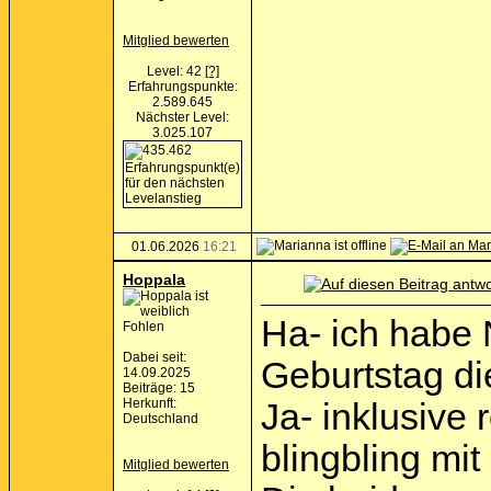
Mitglied bewerten
Level: 42
[?]
Erfahrungspunkte:
2.589.645
Nächster Level:
3.025.107
01.06.2026
16:21
Hoppala
Ha- ich habe 
Fohlen
Dabei seit:
Geburtstag d
14.09.2025
Beiträge: 15
Herkunft:
Ja- inklusiv
Deutschland
blingbling mit
Mitglied bewerten