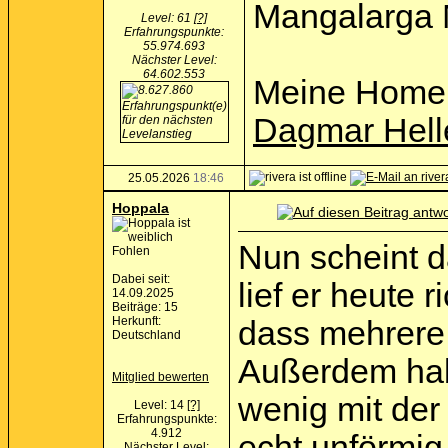
Mangalarga 
Level: 61
[?]
Erfahrungspunkte:
55.974.693
Nächster Level:
64.602.553
Meine Home
Dagmar Hell
25.05.2026
18:46
Hoppala
Nun scheint d
Fohlen
Dabei seit:
lief er heute
14.09.2025
Beiträge: 15
Herkunft:
dass mehrere
Deutschland
Außerdem habe
Mitglied bewerten
wenig mit der
Level: 14
[?]
Erfahrungspunkte:
4.912
echt unförmig
Nächster Level: