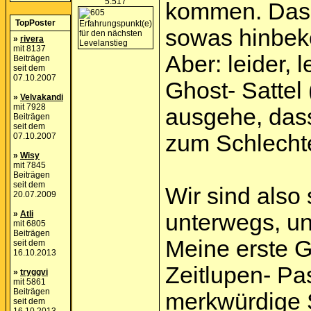
5.517
kommen. Das S
TopPoster
sowas hinbe
»
rivera
mit 8137
Aber: leider, 
Beiträgen
seit dem
07.10.2007
Ghost- Sattel 
»
Velvakandi
mit 7928
ausgehe, dass
Beiträgen
seit dem
zum Schlecht
07.10.2007
»
Wisy
mit 7845
Beiträgen
seit dem
Wir sind also
20.07.2009
»
Atli
unterwegs, u
mit 6805
Beiträgen
Meine erste G
seit dem
16.10.2013
Zeitlupen- P
»
tryggvi
mit 5861
Beiträgen
merkwürdige 
seit dem