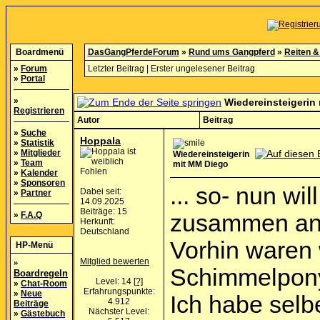
Boardmenü
DasGangPferdeForum
»
Rund ums Gangpferd
»
Reiten &
»
Forum
Letzter Beitrag
|
Erster ungelesener Beitrag
»
Portal
»
Wiedereinsteigerin
Registrieren
Autor
Beitrag
»
Suche
Hoppala
»
Statistik
»
Mitglieder
Wiedereinsteigerin
»
Team
mit MM Diego
Fohlen
»
Kalender
»
Sponsoren
... so- nun wi
Dabei seit:
»
Partner
14.09.2025
Beiträge: 15
»
F.A.Q
zusammen ans
Herkunft:
Deutschland
Vorhin waren 
HP-Menü
»
Mitglied bewerten
Schimmelpon
Boardregeln
Level: 14
[?]
»
Chat-Room
Erfahrungspunkte:
»
Neue
Ich habe selb
4.912
Beiträge
Nächster Level:
»
Gästebuch