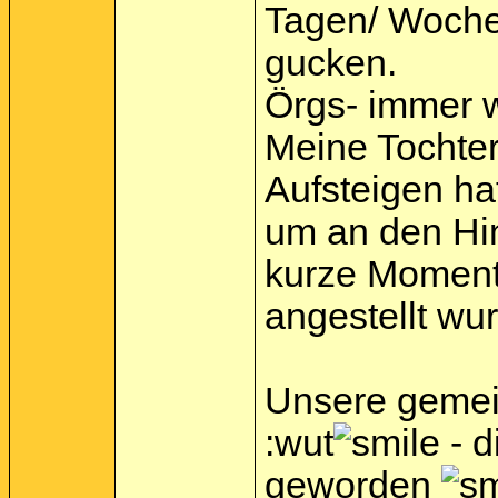
Tagen/ Wochen
gucken.
Örgs- immer w
Meine Tochter
Aufsteigen ha
um an den Hint
kurze Momente
angestellt wur
Unsere gemein
:wut
- d
geworden