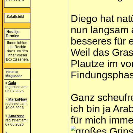
16.10.2013
Diego hat natü
Zufallsbild
nun langsam a
Heutige
Termine
besseres für 
Ihnen fehlen
die Rechte
Weil das Gras 
dazu um den
Inhalt dieser
Box zu sehen.
Plautze im vor
Findungsphase
neuste
Mitglieder
»
Gaja
registriert am:
06.07.2026
Ganz scheufrei
»
MarkoFlow
registriert am:
ich bin ja Ara
10.06.2026
»
Amazone
für mich imme
registriert am:
07.05.2026
»