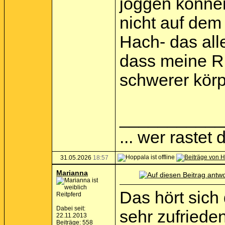
joggen können
nicht auf dem
Hach- das al
dass meine Rü
schwerer körpe
___________
... wer rastet d
31.05.2026
18:57
Marianna
Das hört sich
Reitpferd
Dabei seit:
sehr zufriede
22.11.2013
Beiträge: 558