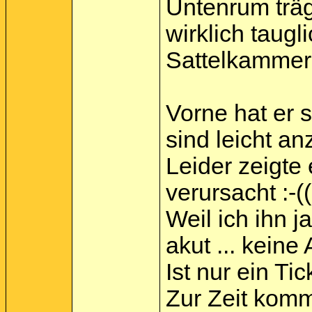
Untenrum trägt
wirklich taugl
Sattelkammer
Vorne hat er s
sind leicht a
Leider zeigte
verursacht :-((
Weil ich ihn j
akut ... kein
Ist nur ein Tic
Zur Zeit komm