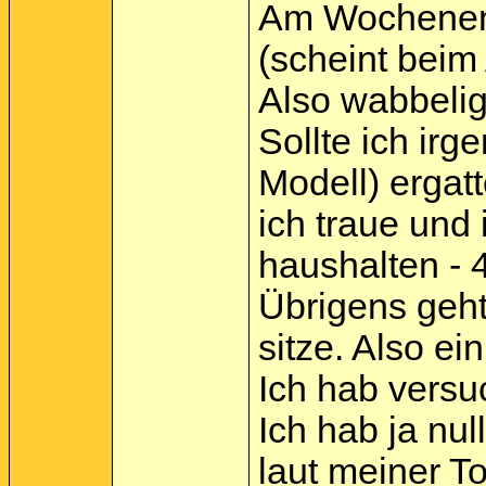
Am Wochenende
(scheint beim 
Also wabbeli
Sollte ich ir
Modell) ergat
ich traue und
haushalten - 
Übrigens geht
sitze. Also e
Ich hab versu
Ich hab ja nul
laut meiner Toc