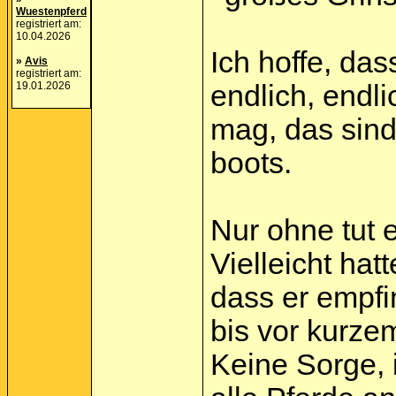
Wuestenpferd
registriert am:
10.04.2026
Ich hoffe, da
»
Avis
registriert am:
19.01.2026
endlich, endl
mag, das sind
boots.
Nur ohne tut e
Vielleicht ha
dass er empfin
bis vor kurzem
Keine Sorge, 