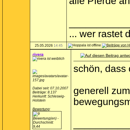
alle Pferde an
___________
... wer rastet d
25.05.2026
14:45
rivera
schön, dass 
generell zum
Dabei seit: 07.10.2007
Beiträge: 8.137
Herkunft: Schleswig-
bewegungsmus
Holstein
Bewertung
:
__________