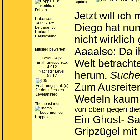
update
Fohlen
Jetzt will ich
Dabei seit:
14.09.2025
Diego hat nun
Beiträge: 15
Herkunft:
nicht wirklich
Deutschland
Aaaalso: Da i
Mitglied bewerten
Level: 14
[?]
Welt betracht
Erfahrungspunkte:
4.912
Nächster Level:
herum.
Sucher
5.517
Zum Ausreite
Wedeln kaum 
Themenstarter
von oben gegen die
Ein Ghost- Sa
Gripzügel mit