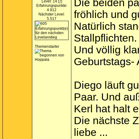
Die beiden pa
Level: 14
[?]
Erfahrungspunkte:
4.912
fröhlich und g
Nächster Level:
5.517
Natürlich stan
Stallpflichten.
Und völlig kl
Themenstarter
Geburtstags- 
Diego läuft gu
Paar. Und auß
Kerl hat halt
Die nächste Ze
liebe ...