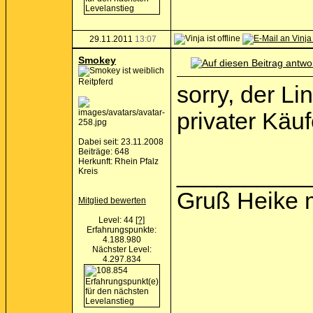
29.11.2011
13:07
Smokey
Reitpferd
sorry, der Li
privater Käu
Dabei seit: 23.11.2008
Beiträge: 648
Herkunft: Rhein Pfalz
__________
Kreis
Gruß Heike 
Mitglied bewerten
Level: 44
[?]
Erfahrungspunkte:
4.188.980
Nächster Level:
4.297.834