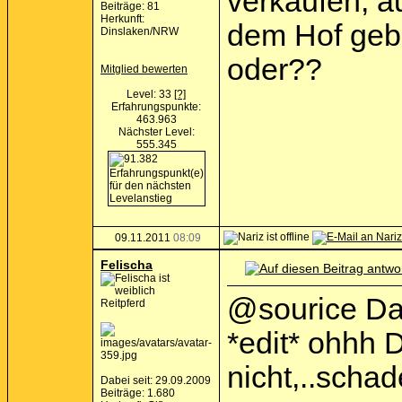
verkaufen, au
Beiträge: 81
Herkunft:
dem Hof gebo
Dinslaken/NRW
oder??
Mitglied bewerten
Level: 33
[?]
Erfahrungspunkte:
463.963
Nächster Level:
555.345
09.11.2011
08:09
Felischa
@sourice Dan
Reitpferd
*edit* ohhh D
nicht,..schad
Dabei seit: 29.09.2009
Beiträge: 1.680