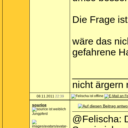
Die Frage is
wäre das nic
gefahrene Haf
__________
nicht ärgern
08.11.2011
22:39
sourice
Jungpferd
@Felischa: D