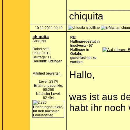
___________
chiquita
10.11.2011
09:49
chiquita
RE:
Absetzer
Haflingergestüt in
Insolvenz - 57
Dabei seit:
Haflinger in
06.08.2011
Gefahr,
Beiträge: 11
geschlachtet zu
Herkunft: Kitzingen
werden
Hallo,
Mitglied bewerten
Level: 23
[?]
Erfahrungspunkte:
60.268
was ist aus d
Nächster Level:
62.494
habt ihr noch
___________