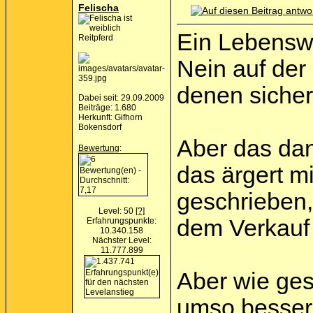
Felischa
Ein Lebenswer
Reitpferd
Nein auf der
denen sicher
Dabei seit: 29.09.2009
Beiträge: 1.680
Herkunft: Gifhorn
Bokensdorf
Aber das dan
Bewertung
:
das ärgert m
geschrieben,
Level: 50
[?]
dem Verkauf 
Erfahrungspunkte:
10.340.158
Nächster Level:
11.777.899
Aber wie ge
umso besser