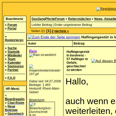
Boardmenü
DasGangPferdeForum
»
Reiterstübchen
»
News, Aktuell
»
Forum
Letzter Beitrag
|
Erster ungelesener Beitrag
»
Portal
[1]
Seiten (2):
2
nächste »
»
Haflingergestüt in 
Registrieren
Autor
Beitrag
»
Suche
Raio
»
Statistik
Haflingergestüt
»
Mitglieder
in Insolvenz -
»
Team
57 Haflinger in
»
Kalender
Gefahr,
»
Sponsoren
geschlachtet
»
Partner
zu werden
»
F.A.Q
Hallo,
Dabei seit: 04.07.2008
Beiträge: 1.465
Herkunft: Rhein-Main-
HP-Menü
Gebiet
»
auch wenn es
Boardregeln
Bewertung
:
»
Chat-Room
»
Neue
weiterleiten
Beiträge
»
Gästebuch