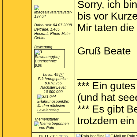
Sorry, ich b
bis vor Kurz
Mir taten die
Dabei seit: 04.07.2008
Beiträge: 1.465
Herkunft: Rhein-Main-
Gebiet
Bewertung
:
Gruß Beate
__________
Level: 49
[?]
Erfahrungspunkte:
*** Ein gutes
9.678.956
Nächster Level:
10.000.000
(und hat see
*** Es gibt 
trotzdem ein I
Themenstarter
08.11.2011
20:29