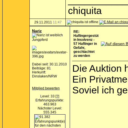
chiquita
29.11.2011
11:47
Nariz
RE:
Haflingergestüt
Jungpferd
in Insolvenz -
57 Haflinger in
Gefahr,
geschlachtet
zu werden
Dabei seit: 30.11.2010
Die Auktion h
Beiträge: 81
Herkunft:
Ein Privatme
Dinslaken/NRW
Soviel ich ge
Mitglied bewerten
Level: 33
[?]
Erfahrungspunkte:
463.963
Nächster Level:
555.345