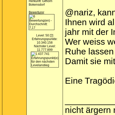
Herkunft: Gifhorn
Bokensdorf
@nariz, kan
Bewertung
:
Ihnen wird a
jahr mit der
Level: 50
[?]
Wer weiss we
Erfahrungspunkte:
10.340.158
Nächster Level:
Ruhe lassen 
11.777.899
Damit sie mi
Eine Tragödie
__________
nicht ärgern