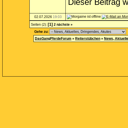
Dieser Beitrag 
02.07.2026
19:03
[1]
Seiten (2):
2
nächste »
Gehe zu:
DasGangPferdeForum
»
Reiterstübchen
»
News, Aktuell