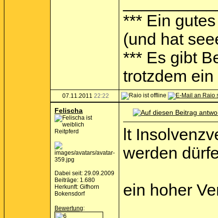
__________
*** Ein gutes
(und hat see
*** Es gibt 
trotzdem ein I
07.11.2011
22:22
Felischa
lt Insolvenzv
Reitpferd
werden dürfe
Dabei seit: 29.09.2009
Beiträge: 1.680
ein hoher Ver
Herkunft: Gifhorn
Bokensdorf
Bewertung
: