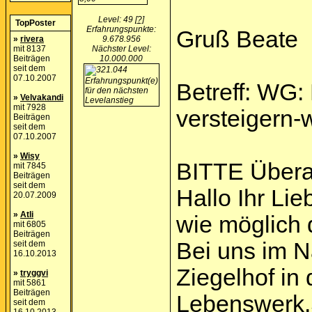
Level: 49
[?]
TopPoster
Erfahrungspunkte:
Gruß Beate
»
rivera
9.678.956
mit 8137
Nächster Level:
Beiträgen
10.000.000
seit dem
07.10.2007
Betreff: WG: 
»
Velvakandi
mit 7928
versteigern-
Beiträgen
seit dem
07.10.2007
»
Wisy
BITTE Überal
mit 7845
Beiträgen
seit dem
Hallo Ihr Lie
20.07.2009
»
Atli
wie möglich
mit 6805
Beiträgen
Bei uns im N
seit dem
16.10.2013
Ziegelhof in
»
tryggvi
mit 5861
Beiträgen
Lebenswerk.S
seit dem