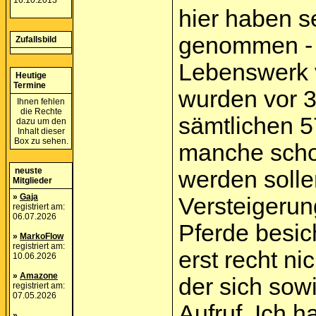
16.10.2013
hier haben s
genommen - Ki
Zufallsbild
Lebenswerk v
Heutige
Termine
wurden vor 3
Ihnen fehlen
die Rechte
sämtlichen 57
dazu um den
Inhalt dieser
Box zu sehen.
manche schon
neuste
werden solle
Mitglieder
»
Gaja
Versteigerun
registriert am:
06.07.2026
Pferde besich
»
MarkoFlow
registriert am:
erst recht ni
10.06.2026
»
Amazone
der sich sow
registriert am:
07.05.2026
Aufruf. Ich h
»