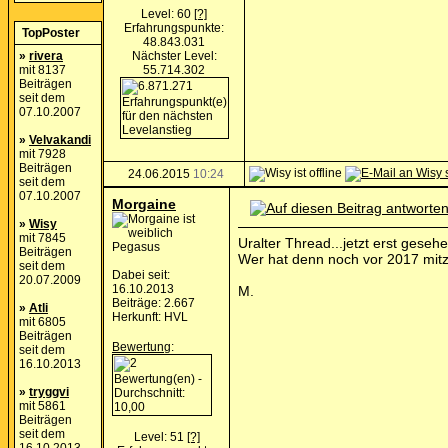
Level: 60
[?]
Erfahrungspunkte:
TopPoster
48.843.031
»
rivera
Nächster Level:
mit 8137
55.714.302
Beiträgen
seit dem
07.10.2007
»
Velvakandi
mit 7928
Beiträgen
24.06.2015
10:24
seit dem
07.10.2007
Morgaine
»
Wisy
mit 7845
Uralter Thread...jetzt erst gese
Pegasus
Beiträgen
Wer hat denn noch vor 2017 mitz
seit dem
Dabei seit:
20.07.2009
16.10.2013
M.
Beiträge: 2.667
»
Atli
Herkunft: HVL
mit 6805
Beiträgen
Bewertung
:
seit dem
16.10.2013
»
tryggvi
mit 5861
Beiträgen
seit dem
Level: 51
[?]