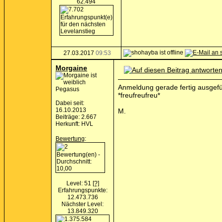
62.494
27.03.2017
09:53
Morgaine
Anmeldung gerade fertig ausgefüll
Pegasus
*freufreufreu*
Dabei seit:
16.10.2013
M.
Beiträge: 2.667
Herkunft: HVL
Bewertung
:
Level: 51
[?]
Erfahrungspunkte:
12.473.736
Nächster Level:
13.849.320