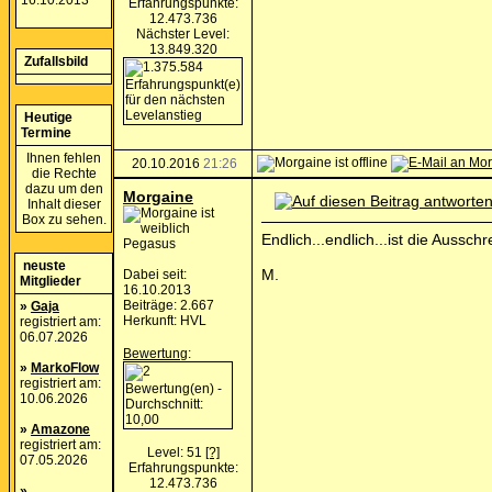
16.10.2013
Erfahrungspunkte:
12.473.736
Nächster Level:
13.849.320
Zufallsbild
Heutige
Termine
Ihnen fehlen
20.10.2016
21:26
die Rechte
dazu um den
Morgaine
Inhalt dieser
Box zu sehen.
Endlich...endlich...ist die Aussch
Pegasus
neuste
M.
Dabei seit:
Mitglieder
16.10.2013
Beiträge: 2.667
»
Gaja
Herkunft: HVL
registriert am:
06.07.2026
Bewertung
:
»
MarkoFlow
registriert am:
10.06.2026
»
Amazone
registriert am:
Level: 51
[?]
07.05.2026
Erfahrungspunkte:
12.473.736
»