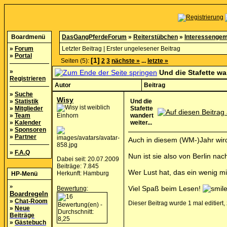
Boardmenü
DasGangPferdeForum
»
Reiterstübchen
»
Interessengem
»
Forum
Letzter Beitrag
|
Erster ungelesener Beitrag
»
Portal
[1]
Seiten (5):
2
3
nächste »
...
letzte »
»
Und die Stafette wan
Registrieren
Autor
Beitrag
»
Suche
Wisy
»
Statistik
Und die
»
Mitglieder
Stafette
»
Team
Einhorn
wandert
»
Kalender
weiter...
»
Sponsoren
»
Partner
Auch in diesem (WM-)Jahr wird
»
F.A.Q
Nun ist sie also von Berlin na
Dabei seit: 20.07.2009
Beiträge: 7.845
Wer Lust hat, das ein wenig m
Herkunft: Hamburg
HP-Menü
»
Viel Spaß beim Lesen!
Bewertung
:
Boardregeln
»
Chat-Room
Dieser Beitrag wurde 1 mal editiert
»
Neue
Beiträge
»
Gästebuch