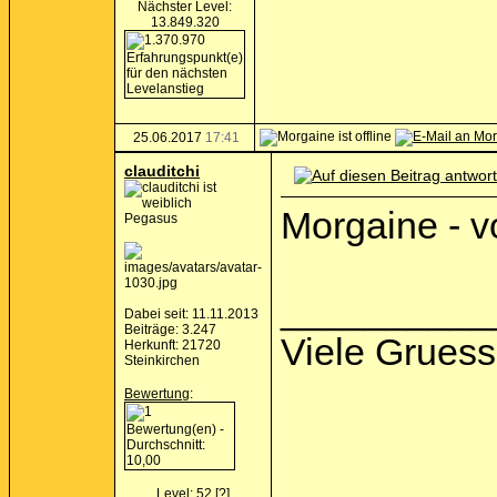
Nächster Level:
13.849.320
25.06.2017
17:41
clauditchi
Morgaine - v
Pegasus
__________
Dabei seit: 11.11.2013
Beiträge: 3.247
Viele Gruess
Herkunft: 21720
Steinkirchen
Bewertung
:
Level: 52
[?]