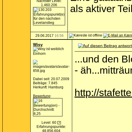
Nächster Level:
1.460.206
als aktiver Te
29.06.2017
16:56
Wisy
Einhorn
...und den B
- äh...mittr
Dabei seit: 20.07.2009
Beiträge: 7.845
Herkunft: Hamburg
http://stafet
Bewertung
:
Level: 60
[?]
Erfahrungspunkte:
48.856.604