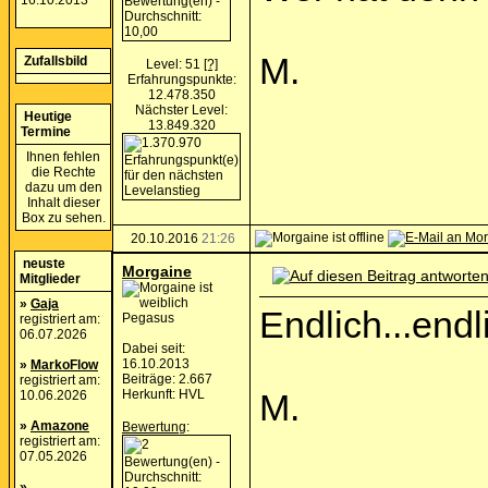
16.10.2013
M.
Zufallsbild
Level: 51
[?]
Erfahrungspunkte:
12.478.350
Nächster Level:
Heutige
13.849.320
Termine
Ihnen fehlen
die Rechte
dazu um den
Inhalt dieser
Box zu sehen.
20.10.2016
21:26
neuste
Morgaine
Mitglieder
»
Gaja
Endlich...endl
Pegasus
registriert am:
06.07.2026
Dabei seit:
16.10.2013
»
MarkoFlow
Beiträge: 2.667
registriert am:
Herkunft: HVL
10.06.2026
M.
»
Amazone
Bewertung
:
registriert am:
07.05.2026
»