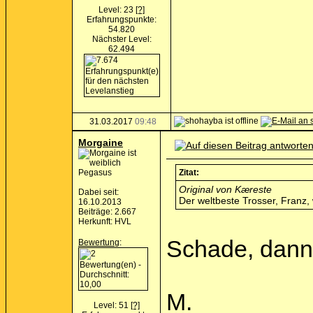
Level: 23
[?]
Erfahrungspunkte:
54.820
Nächster Level:
62.494
31.03.2017
09:48
Morgaine
Pegasus
Zitat:
Original von Kæreste
Dabei seit:
Der weltbeste Trosser, Franz, 
16.10.2013
Beiträge: 2.667
Herkunft: HVL
Schade, dann s
Bewertung
:
M.
Level: 51
[?]