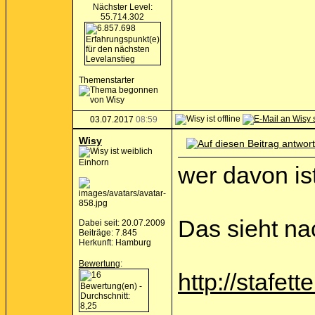
Nächster Level:
55.714.302
Themenstarter
03.07.2017
08:59
Wisy
Einhorn
wer davon is
Das sieht na
Dabei seit: 20.07.2009
Beiträge: 7.845
Herkunft: Hamburg
Bewertung
:
http://stafett