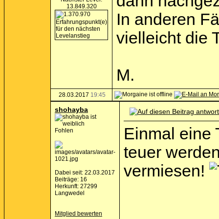
dann nachgez
13.849.320
In anderen Fä
vielleicht die
M.
28.03.2017
19:45
shohayba
Einmal eine 
Fohlen
teuer werde
vermiesen!
Dabei seit: 22.03.2017
Beiträge: 16
Herkunft: 27299
Langwedel
Mitglied bewerten