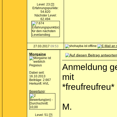
Level: 23
[?]
Erfahrungspunkte:
54.820
Nächster Level:
62.494
27.03.2017
09:53
Morgaine
Anmeldung gera
Pegasus
Dabei seit:
mit
16.10.2013
Beiträge: 2.667
Herkunft: HVL
*freufreufreu*
Bewertung
:
M.
Level: 51
[?]