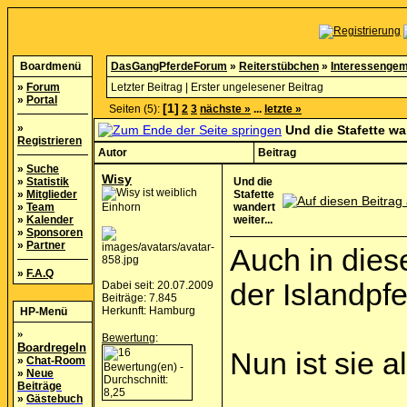
Boardmenü
DasGangPferdeForum
»
Reiterstübchen
»
Interessengem
»
Forum
Letzter Beitrag
|
Erster ungelesener Beitrag
»
Portal
[1]
Seiten (5):
2
3
nächste »
...
letzte »
»
Und die Stafette wan
Registrieren
Autor
Beitrag
»
Suche
Wisy
»
Statistik
Und die
»
Mitglieder
Stafette
»
Team
Einhorn
wandert
»
Kalender
weiter...
»
Sponsoren
»
Partner
Auch in dies
»
F.A.Q
der Islandpf
Dabei seit: 20.07.2009
Beiträge: 7.845
Herkunft: Hamburg
HP-Menü
»
Bewertung
:
Boardregeln
Nun ist sie 
»
Chat-Room
»
Neue
Beiträge
»
Gästebuch