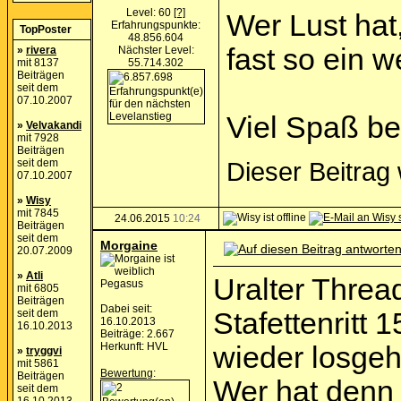
Level: 60
[?]
Wer Lust hat
Erfahrungspunkte:
TopPoster
48.856.604
fast so ein 
»
rivera
Nächster Level:
mit 8137
55.714.302
Beiträgen
seit dem
07.10.2007
Viel Spaß b
»
Velvakandi
mit 7928
Beiträgen
seit dem
Dieser Beitrag
07.10.2007
»
Wisy
mit 7845
24.06.2015
10:24
Beiträgen
seit dem
Morgaine
20.07.2009
»
Atli
Uralter Thread
Pegasus
mit 6805
Beiträgen
Dabei seit:
seit dem
Stafettenritt
16.10.2013
16.10.2013
Beiträge: 2.667
Herkunft: HVL
wieder losgeh
»
tryggvi
mit 5861
Bewertung
:
Beiträgen
Wer hat denn 
seit dem