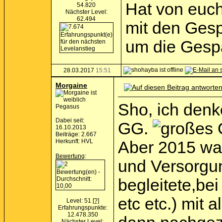
Hat von euch
54.820
Nächster Level:
62.494
mit den Gesp
um die Gesp
28.03.2017
15:51
Morgaine
Sho, ich denk
Pegasus
Dabei seit:
GG.
16.10.2013
Beiträge: 2.667
Herkunft: HVL
Aber 2015 war
Bewertung
:
und Versorgun
begleitete,be
etc etc.) mit
Level: 51
[?]
Erfahrungspunkte:
12.478.350
Nächster Level: