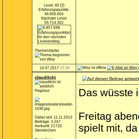
Level: 60
[?]
Erfahrungspunkte:
48.856.604
Nächster Level:
55.714.302
Themenstarter
10.07.2017
15:39
clauditchi
Das wüsste i
Pegasus
Freitag aben
Dabei seit: 11.11.2013
Beiträge: 3.247
spielt mit, d
Herkunft: 21720
Steinkirchen