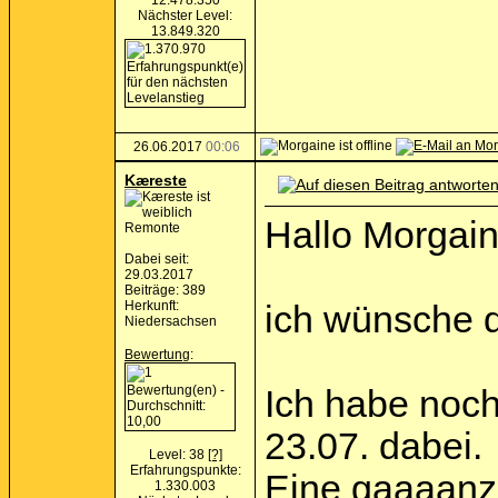
12.478.350
Nächster Level:
13.849.320
26.06.2017
00:06
Kæreste
Hallo Morgain
Remonte
Dabei seit:
29.03.2017
Beiträge: 389
Herkunft:
ich wünsche di
Niedersachsen
Bewertung
:
Ich habe noch
23.07. dabei.
Level: 38
[?]
Erfahrungspunkte:
Eine gaaaanz 
1.330.003