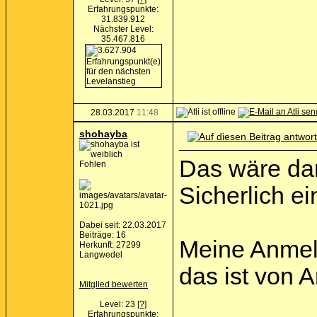
Erfahrungspunkte:
31.839.912
Nächster Level:
35.467.816
28.03.2017
11:48
shohayba
Das wäre da
Fohlen
Sicherlich e
Dabei seit: 22.03.2017
Beiträge: 16
Meine Anmeld
Herkunft: 27299
Langwedel
das ist von 
Mitglied bewerten
Level: 23
[?]
Erfahrungspunkte: