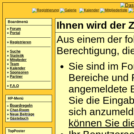
Boardmenü
Ihnen wird der Z
»
Forum
»
Portal
Aus einem der fo
»
Registrieren
Berechtigung, die
»
Suche
»
Statistik
»
Mitglieder
Sie sind im Fo
»
Team
»
Kalender
»
Sponsoren
Bereiche und 
»
Partner
angemeldete B
»
F.A.Q
Sie die Eingab
HP-Menü
»
Boardregeln
sich anzumel
»
Chat-Room
»
Neue Beiträge
»
Gästebuch
können Sie die
TopPoster