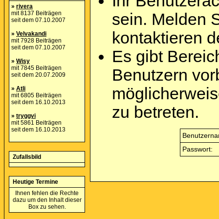
Ihr Benutzera
»
rivera
mit 8137 Beiträgen
sein. Melden 
seit dem 07.10.2007
kontaktieren d
»
Velvakandi
mit 7928 Beiträgen
seit dem 07.10.2007
Es gibt Berei
»
Wisy
mit 7845 Beiträgen
Benutzern vor
seit dem 20.07.2009
möglicherweis
»
Atli
mit 6805 Beiträgen
seit dem 16.10.2013
zu betreten.
»
tryggvi
mit 5861 Beiträgen
seit dem 16.10.2013
Benutzerna
Passwort:
Zufallsbild
Heutige Termine
Ihnen fehlen die Rechte
dazu um den Inhalt dieser
Box zu sehen.