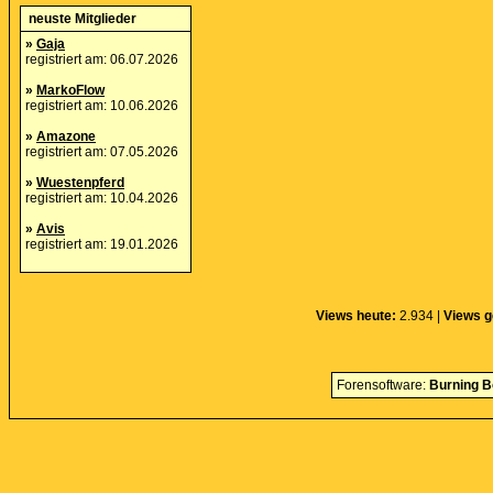
neuste Mitglieder
»
Gaja
registriert am: 06.07.2026
»
MarkoFlow
registriert am: 10.06.2026
»
Amazone
registriert am: 07.05.2026
»
Wuestenpferd
registriert am: 10.04.2026
»
Avis
registriert am: 19.01.2026
Views heute:
2.934 |
Views g
Forensoftware:
Burning B