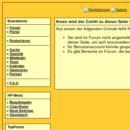
Boardmenü
Ihnen wird der Zutritt zu dieser Seite
»
Forum
Aus einem der folgenden Gründe fehlt Ih
»
Portal
Sie sind im Forum nicht angemeld
»
Registrieren
dieser Seite, um sich anzumelde
Ihr Benutzeraccount könnte gespe
»
Suche
Es gibt Bereiche im Forum, die b
»
Statistik
»
Mitglieder
»
Team
»
Kalender
»
Sponsoren
»
Partner
»
F.A.Q
HP-Menü
»
Boardregeln
»
Chat-Room
»
Neue Beiträge
»
Gästebuch
TopPoster