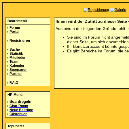
Boardmenü
Ihnen wird der Zutritt zu dieser Seite
»
Forum
Aus einem der folgenden Gründe fehlt Ih
»
Portal
Sie sind im Forum nicht angemeld
»
Registrieren
dieser Seite, um sich anzumelde
Ihr Benutzeraccount könnte gespe
»
Suche
Es gibt Bereiche im Forum, die b
»
Statistik
»
Mitglieder
»
Team
»
Kalender
»
Sponsoren
»
Partner
»
F.A.Q
HP-Menü
»
Boardregeln
»
Chat-Room
»
Neue Beiträge
»
Gästebuch
TopPoster