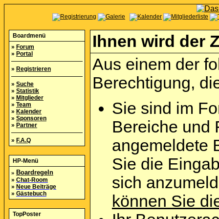
Boardmenü
Ihnen wird der Z
»
Forum
»
Portal
Aus einem der fo
»
Registrieren
Berechtigung, die
»
Suche
»
Statistik
»
Mitglieder
Sie sind im Fo
»
Team
»
Kalender
»
Sponsoren
Bereiche und 
»
Partner
angemeldete B
»
F.A.Q
Sie die Eingab
HP-Menü
»
Boardregeln
sich anzumel
»
Chat-Room
»
Neue Beiträge
»
Gästebuch
können Sie die
TopPoster