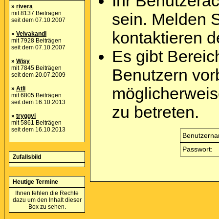
Ihr Benutzera
»
rivera
mit 8137 Beiträgen
sein. Melden 
seit dem 07.10.2007
kontaktieren d
»
Velvakandi
mit 7928 Beiträgen
seit dem 07.10.2007
Es gibt Berei
»
Wisy
mit 7845 Beiträgen
Benutzern vor
seit dem 20.07.2009
möglicherweis
»
Atli
mit 6805 Beiträgen
seit dem 16.10.2013
zu betreten.
»
tryggvi
mit 5861 Beiträgen
seit dem 16.10.2013
Benutzerna
Passwort:
Zufallsbild
Heutige Termine
Ihnen fehlen die Rechte
dazu um den Inhalt dieser
Box zu sehen.