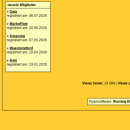
neuste Mitglieder
»
Gaja
registriert am: 06.07.2026
»
MarkoFlow
registriert am: 10.06.2026
»
Amazone
registriert am: 07.05.2026
»
Wuestenpferd
registriert am: 10.04.2026
»
Avis
registriert am: 19.01.2026
Views heute:
19.586 |
Views 
Forensoftware:
Burning B