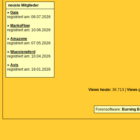
neuste Mitglieder
»
Gaja
registriert am: 06.07.2026
»
MarkoFlow
registriert am: 10.06.2026
»
Amazone
registriert am: 07.05.2026
»
Wuestenpferd
registriert am: 10.04.2026
»
Avis
registriert am: 19.01.2026
Views heute:
36.713 |
Views 
Forensoftware:
Burning B