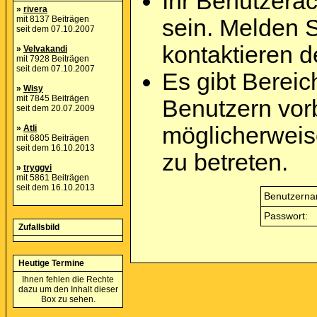
Ihr Benutzera
»
rivera
mit 8137 Beiträgen
sein. Melden 
seit dem 07.10.2007
kontaktieren d
»
Velvakandi
mit 7928 Beiträgen
seit dem 07.10.2007
Es gibt Berei
»
Wisy
mit 7845 Beiträgen
Benutzern vor
seit dem 20.07.2009
möglicherweis
»
Atli
mit 6805 Beiträgen
seit dem 16.10.2013
zu betreten.
»
tryggvi
mit 5861 Beiträgen
seit dem 16.10.2013
Benutzerna
Passwort:
Zufallsbild
Heutige Termine
Ihnen fehlen die Rechte
dazu um den Inhalt dieser
Box zu sehen.