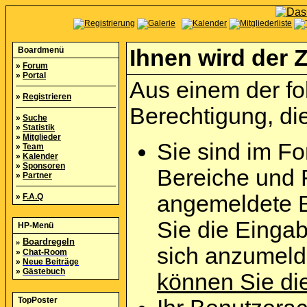
Boardmenü
Ihnen wird der Z
»
Forum
»
Portal
Aus einem der fo
»
Registrieren
Berechtigung, die
»
Suche
»
Statistik
»
Mitglieder
Sie sind im Fo
»
Team
»
Kalender
»
Sponsoren
Bereiche und 
»
Partner
angemeldete B
»
F.A.Q
Sie die Eingab
HP-Menü
»
Boardregeln
sich anzumel
»
Chat-Room
»
Neue Beiträge
»
Gästebuch
können Sie die
TopPoster