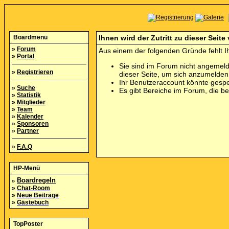
Boardmenü
Ihnen wird der Zutritt zu dieser Seite
»
Forum
Aus einem der folgenden Gründe fehlt Ih
»
Portal
Sie sind im Forum nicht angemeld
»
Registrieren
dieser Seite, um sich anzumelde
Ihr Benutzeraccount könnte gespe
»
Suche
Es gibt Bereiche im Forum, die b
»
Statistik
»
Mitglieder
»
Team
»
Kalender
»
Sponsoren
»
Partner
»
F.A.Q
HP-Menü
»
Boardregeln
»
Chat-Room
»
Neue Beiträge
»
Gästebuch
TopPoster